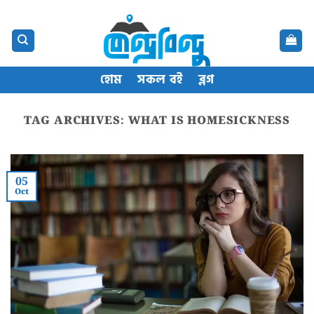
Skip
content
to
content
হোম
সকল বই
ব্লগ
TAG ARCHIVES:
WHAT IS HOMESICKNESS
05
Oct