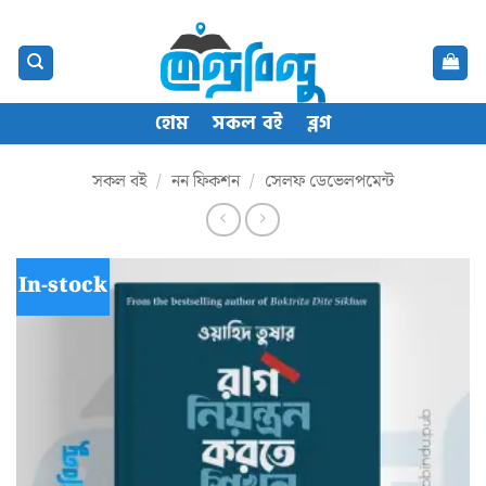
Skip
content
to
content
হোম
সকল বই
ব্লগ
সকল বই
/
নন ফিকশন
/
সেলফ ডেভেলপমেন্ট
In-stock