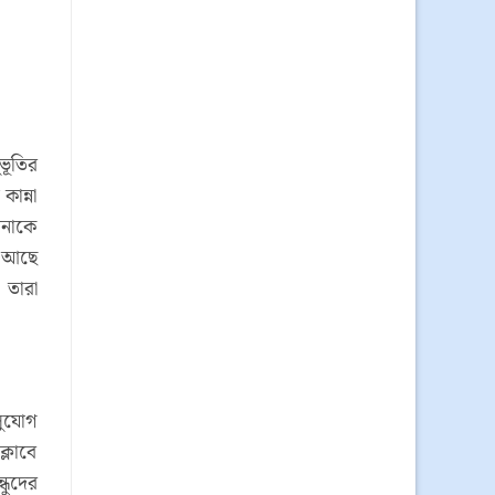
ভূতির
ান্না
পনাকে
ক আছে
 তারা
সুযোগ
্লাবে
ধুদের