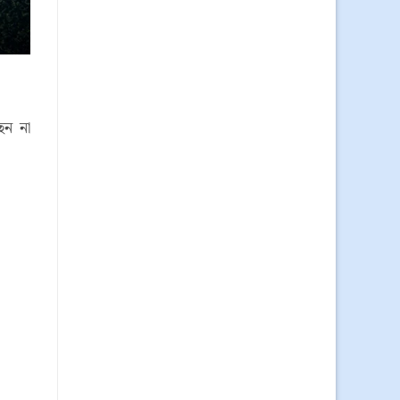
েন না