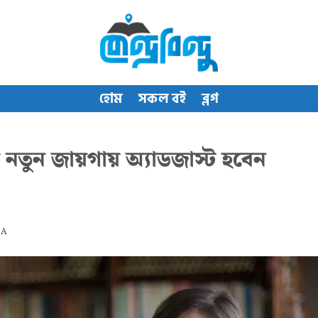
হোম
সকল বই
ব্লগ
 নতুন জায়গায় অ্যাডজাস্ট হবেন
LA