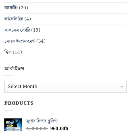
মার্কেটিং
(20)
লাইফস্টাইল
(4)
সাকসেস স্টোরি
(19)
সেলভ ইমপ্রুভমেন্ট
(34)
স্কিল
(14)
আর্কাইভস
আর্কাইভস
PRODUCTS
সুপার লিডার ব্লুপ্রিন্ট
Original
Current
1,200.00
৳
960.00
৳