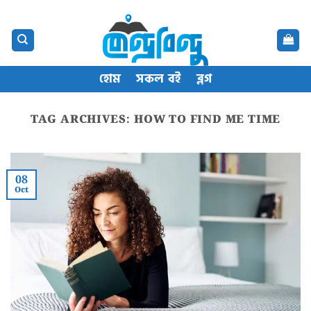
Skip
content
to
content
হোম
সকল বই
ব্লগ
TAG ARCHIVES:
HOW TO FIND ME TIME
08
Oct