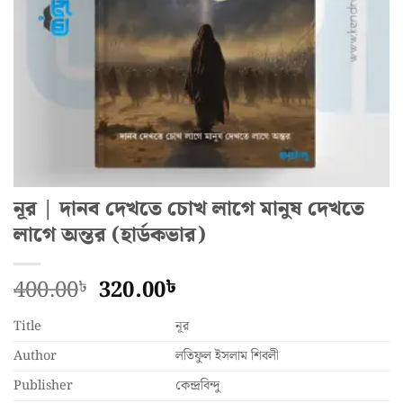
নূর | দানব দেখতে চোখ লাগে মানুষ দেখতে
লাগে অন্তর (হার্ডকভার)
Original
Current
400.00
320.00
৳
৳
price
price
Title
was:
নূর
is:
400.00৳.
320.00৳.
Author
লতিফুল ইসলাম শিবলী
Publisher
কেন্দ্রবিন্দু