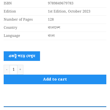
ISBN
9789849679783
Edition
1st Edition, October 2023
Number of Pages
128
Country
বাংলাদেশ
Language
বাংলা
একটু পড়ে দেখুন
নূর | দানব দেখতে চোখ লাগে মানুষ দেখতে লাগে অন্তর (হার্ডকভার) quan
Add to cart