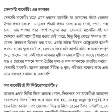
সেনসরি মার্কেটিং এর ব্যবহার
সেনসরি মার্কেটিং হচ্ছে এমন ধরনের মার্কেটিং যা আমাদের পাঁচটা সেন্সের
উপর প্রভাব ফেলে। মানুষের পাঁচটা প্রধান সেন্স হচ্ছে দেখা, শোনা, গন্ধ
নেয়া, স্বাদ পাওয়া আর স্পর্শ অনুভব করা। সেনসরি মার্কেটিং এই সব
সেন্সকে একই সাথে ট্রিগার করার চেষ্টা করে, কিছু কিছু ক্ষেত্রে সফলও হয়।
যেমন- উদাহরণ হিসেবে ধরা যাক, একটা লাইভ কিচেন রেস্টুরেন্টে আপনি
প্রথমে যাবেন ক্ষুধা মেটাতে, সেখানে গিয়ে যদি আপনি রঙিন ও চাকচিক্যপূর্ণ
মেন্যু দেখেন, তা একই সাথে আপনার দৃষ্টি ও স্বাদকে ট্রিগার করছে। খাবারের
গন্ধ ও চোখের সামনে খাবার তৈরির দৃশ্য ও শব্দ আপনাকে প্রভাবিত করবে।
সেনসরি মার্কেটিং অনেক ব্র‍্যান্ডই সীমিত ও বৃহৎ পরিসরে ব্যবহার করে এবং
এতে সফলতার হারও অনেক বেশি।
সব মার্কেটিংই কি নিউরোমার্কেটিং?
আসলে একটা নির্দিষ্ট দিকে ভাবতে গেলে, দিনশেষে সব মার্কেটিংই আমাদের
রেসপন্সের উপর নির্ভর করে প্ল্যান করা হয়, যেহেতু মানুষ পুরোপুরিই তার
ব্রেন দিয়ে চালিত এবং যেকোনো সিদ্ধান্ত নিতে ব্রেনের উপর নির্ভরশীল, সে