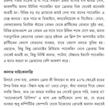
একদম গভীর সায়েন্স এ না গিয়ে সাধারণ একটা ব্যাপার যদি আমরা দেখি,
আকর্ষণীয় অথবা ইউনিক প্যাকেজিং হলে ক্রেতারা নিজ থেকেই অনেকটা
আগ্রহী হন। বিভিন্ন বড় বড় ব্র‍্যান্ডকে প্রায়ই দেখা যায় তাদের প্যাকেজিং এ
চেঞ্জ আনতে। হতে পারে তা ডিজাইনে, কনভেনিয়েন্সে বা সিস্টেমে। যেমন,
কোকাকোলার ভিন্টেজ কাঁচের বোতল থেকে প্লাস্টিকের বোতলে সুইচ করা,
বিভিন্ন হ্যান্ডওয়াশ এর বোতল এর সাথে সাথে রিফিল প্যাক যোগ করা, অথবা
গতানুগতিক কেচাপের বোতল ছেড়ে হাইনজ এর ফ্লিপ টপ আপসাইড ডাউন
প্লাস্টিকের কেচাপ বোতলের ব্যবহার, যাতে কেচাপ ঢালতে সুবিধা হয়।
এছাড়াও, কিছু কিছু প্রোডাক্টের প্রিমিয়াম প্যাকেজিং দেখে ক্রেতারা নিজ
থেকেই আগ্রহী হন, কিছু নির্দিষ্ট কালার, প্যাটার্ন, টেক্সচার ইত্যাদি প্যাকেজিং
এ অ্যাড করলে তা ক্রেতাদের বেশি আকর্ষণ করে।
কালার সাইকোলজি
রিসার্চে দেখা যায়, একজন ক্রেতা কী কিনছেন তা প্রায় ৯০% ক্ষেত্রেই রঙের
উপর নির্ভর করে। বিশ্বাস হচ্ছে না? ভেবে দেখুন, কাঁচা বাজারে গিয়ে কেমন
সবজি কিনব, তাও তো আমরা সবজির রঙ দেখেই বুঝতে পারি, মজার না?
“ম্যানেজমেন্ট ডিসিশন” এ ছাপা এক আর্টিকেলে লেখা হয়, যে রঙের
ব্যবহার শুধু কম্পিটিটর কোম্পানি থেকে নিজেদের প্রোডাক্ট আলাদা করতেই