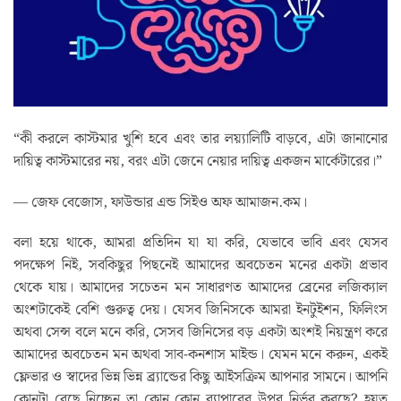
“কী করলে কাস্টমার খুশি হবে এবং তার লয়্যালিটি বাড়বে, এটা জানানোর
দায়িত্ব কাস্টমারের নয়, বরং এটা জেনে নেয়ার দায়িত্ব একজন মার্কেটারের।”
— জেফ বেজোস, ফাউন্ডার এন্ড সিইও অফ আমাজন.কম।
বলা হয়ে থাকে, আমরা প্রতিদিন যা যা করি, যেভাবে ভাবি এবং যেসব
পদক্ষেপ নিই, সবকিছুর পিছনেই আমাদের অবচেতন মনের একটা প্রভাব
থেকে যায়। আমাদের সচেতন মন সাধারণত আমাদের ব্রেনের লজিক্যাল
অংশটাকেই বেশি গুরুত্ব দেয়। যেসব জিনিসকে আমরা ইনটুইশন, ফিলিংস
অথবা সেন্স বলে মনে করি, সেসব জিনিসের বড় একটা অংশই নিয়ন্ত্রণ করে
আমাদের অবচেতন মন অথবা সাব-কনশাস মাইন্ড। যেমন মনে করুন, একই
ফ্লেভার ও স্বাদের ভিন্ন ভিন্ন ব্র‍্যান্ডের কিছু আইসক্রিম আপনার সামনে। আপনি
কোনটা বেছে নিচ্ছেন তা কোন কোন ব্যাপারের উপর নির্ভর করছে? হয়ত