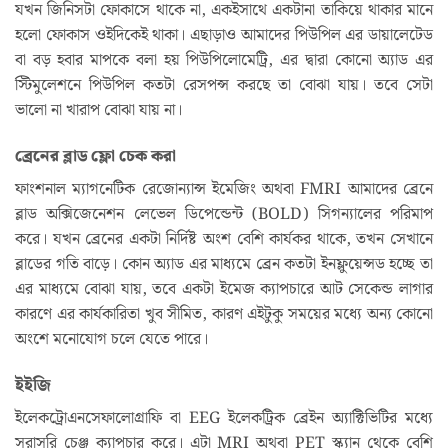
যখন জিনিসটা ফোকাসে থাকে না, একইসাথে একটানা তাকিয়ে থাকার মানে
হলো ফোকাস ওইদিকেই থাকা। এছাড়াও আমাদের পিউপিল এর ডায়ালেটেড
বা বড় হবার মাপকে বলা হয় পিউপিলোমেট্রি, এর দ্বারা কোনো অ্যাড এর
স্টিমুলেশনে পিউপিল কতটা রেসপন্স করছে তা বোঝা যায়। তবে সেটা
ভালো না খারাপ বোঝা যায় না।
ব্রেনের ব্লাড ফ্লো চেক করা
ফাংশনাল ম্যাগনেটিক রেজোন্যান্স ইমেজিং অথবা FMRI আমাদের ব্রেনে
ব্লাড অক্সিজেনেশন লেভেল ডিপেন্ডেন্ট (BOLD) সিগন্যালের পরিমাপ
করে। যখন ব্রেনের একটা নির্দিষ্ট অংশ বেশি কার্যকর থাকে, তখন সেখানে
ব্লাডের গতি বাড়ে। কোন অ্যাড এর মাধ্যমে ব্রেন কতটা ইনফ্লুয়েন্সড হচ্ছে তা
এর মাধ্যমে বোঝা যায়, তবে একটা ইমেজ ক্যাপচারে আট সেকেন্ড লাগার
কারণে এর কার্যকারিতা খুব সীমিত, কারণ এইটুকু সময়ের মধ্যে অন্য কোনো
অংশে মনোযোগ চলে যেতে পারে।
ইইজি
ইলেকট্রোএনসেফালোগ্রাফি বা EEG ইলেকট্রিক ব্রেইন অ্যাক্টিভিটির মধ্যে
সরাসরি চেঞ্জ ক্যাপচার করে। এটা MRI অথবা PET স্ক্যান থেকে বেশি