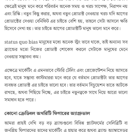
ক্ষেত্রেই মানুষ মনে করে পরিবর্তন অনেক সময় ও খরচ সাপেক্ষ, নিরাপদ নয়
এবং রিস্কি। নতুন কিছু করার, অথবা নতুন প্রোডাক্ট নেওয়ার খরচ যদি আগের
প্রোডাক্টের দেওয়া বেনিফিট এর চাইতে বেশি হয়, তাহলে সেটা আসলে ক্ষতি
হিসেবে দেখা হয়। তার চাইতে আগের প্রোডাক্টটি মানুষ ভালো মনে করে।
status quo bias মানুষের মধ্যে অনেক স্ট্রং ভাবে থাকে, তাই অন্যান্য সব
ব্র্যান্ডের মতো নিজের প্রোডাক্ট শোকেস করলে সেটাকে মানুষের মেনে
নেওয়ার সম্ভাবনা কম।
এক্ষেত্রে মার্কেটিং এ এমনভাবে স্টোরি টেলিং এবং প্রেজেন্টেশন নিয়ে আসতে
হবে, যাতে সম্ভাব্য কাস্টমাররা মনে করে যে বর্তমান প্রোডাক্টটা তার আগের
ব্যবহৃত প্রোডাক্ট এর চাইতে ভালো হবে। তার বর্তমান সিচুয়েশন তাতে আটকে
রাখছে, অথবা পিছিয়ে দিচ্ছে, এর চাইতে নতুনত্বকে সাথে নিয়ে আরো ভালো
সমাধান হতে পারে।
কোনো ক্রেডিবল অথরিটি ফিগারের অ্যাপ্রুভাল
আমরা প্রায়ই দেখি বড় বড় ব্র‍্যান্ডগুলো বিভিন্ন প্ল্যাটফর্মের সেলিব্রিটি বা
জনপ্রিয় ফিগারদের তাদের মার্কেটিং এ হায়ার করে অথবা ব্র‍্যান্ড অ্যাম্বাসেডর