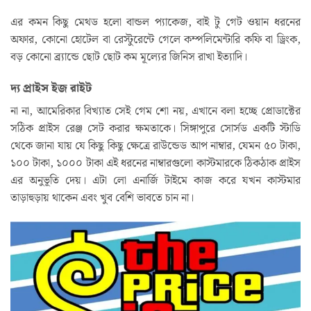
এর কমন কিছু মেথড হলো বান্ডল প্যাকেজ, বাই টু গেট ওয়ান ধরনের
অফার, কোনো হোটেল বা রেস্টুরেন্টে গেলে কম্পলিমেন্টারি কফি বা ড্রিংক,
বড় কোনো ব্র‍্যান্ডে ছোট ছোট কম মূল্যের জিনিস রাখা ইত্যাদি।
দ্য প্রাইস ইজ রাইট
না না, আমেরিকার বিখ্যাত সেই গেম শো নয়, এখানে বলা হচ্ছে প্রোডাক্টের
সঠিক প্রাইস রেঞ্জ সেট করার ক্ষমতাকে। সিঙ্গাপুরে সোর্সড একটি স্টাডি
থেকে জানা যায় যে কিছু কিছু ক্ষেত্রে রাউন্ডেড আপ নাম্বার, যেমন ৫০ টাকা,
১০০ টাকা, ১০০০ টাকা এই ধরনের নাম্বারগুলো কাস্টমারকে ঠিকঠাক প্রাইস
এর অনুভূতি দেয়। এটা লো এনার্জি টাইমে কাজ করে যখন কাস্টমার
তাড়াহুড়ায় থাকেন এবং খুব বেশি ভাবতে চান না।