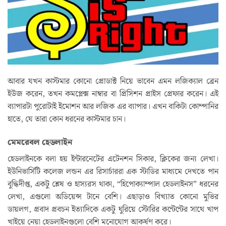
আবার যখন কাস্টমার কোনো প্রোডাক্ট নিয়ে ভাবেন এমন লজিক্যাল ব্রেন
ইউজ করেন, তখন কমপ্লেক্স নাম্বার বা প্রিসিশন প্রাইস প্রেফার করেন। এই
ব্যাপারটা পুরোটাই ইমোশন আর লজিক এর ব্যাপার। এখন বাকিটা কোম্পানির
হাতে, যে তারা কোন ধরনের কাস্টমার চান।
মেমরেবল হেডলাইন
হেডলাইনকে বলা হয় ইন্টারনেটের এটেনশন সিকার, ক্লিকের জন্য লেখা।
ইউনিভার্সিটি কলেজ লন্ডন এর রিসার্চাররা এক স্টাডির মাধ্যমে দেখতে পান
বুদ্ধিদীপ্ত, একটু শ্লেষ ও হাস্যরস থাকা, “হিপোক্যাম্পাল হেডলাইনস” ধরনের
লেখা, এগুলো অডিয়েন্স টানে বেশি। এছাড়াও বিখ্যাত কোনো মুভির
ডায়লগ, প্রবাদ প্রবচন ইত্যাদিকে একটু ঘুরিয়ে স্টোরির কন্টেন্টের সাথে খাপ
খাইয়ে নেয়া হেডলাইনগুলো বেশি মনোযোগ আকর্ষণ করে।