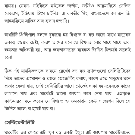
বানায়। যেমন- নাইকিতে মাইকেল জর্ডান, জর্জিও আরমানিতে ডেভিড
বেকহাম, ইন্ডিয়ায় চিংস চাইনিজ এ রানভীর সিং, বাংলাদেশে জা এন জি
আইসক্রিমে সাকিব আল হাসান ইত্যাদি।
অথরিটি প্রিন্সিপাল বলতে বুঝানো হয় বিখ্যাত বা বড় কারো সাথে মানুষের
একাত্ম হওয়ার চেষ্টা, কারণ তাদের মনে হয় বিখ্যাত হবার সাথে সাথে তারা
ক্ষমতার অধিকারী হয়, আর ক্ষমতাবানদের ব্যবহৃত জিনিস নিশ্চয়ই ভালোই
হবে!
ঠিক এই মানসিকতাকে সামনে রেখেই বড় বড় ব্র‍্যান্ডগুলো সেলিব্রিটিদের
দিয়ে তাদের প্রমোশন ও ব্র‍্যান্ড প্রেজেন্টিং করায়, কারণ এতে মানুষের মনে
প্রভাব ফেলা যায়, সেই সেলিব্রিটির আগে থেকেই থাকা ফ্যানবেসকে কাজে
লাগানো যায় এবং মার্কেটে ভালো জায়গা করে নেয়া যায়। এছাড়াও
কাস্টমাররা মনে করেন যে বিখ্যাত ও ক্ষমতাবান কেউ সাজেশন দিলে সে
জিনিস ভালো না হয়েই যায় না।
সেন্টিমেন্টালিটি
মার্কেটিং এর ক্ষেত্রে এটা খুব বড় একটা ইস্যু। এই জায়গায় মার্কেটারদের