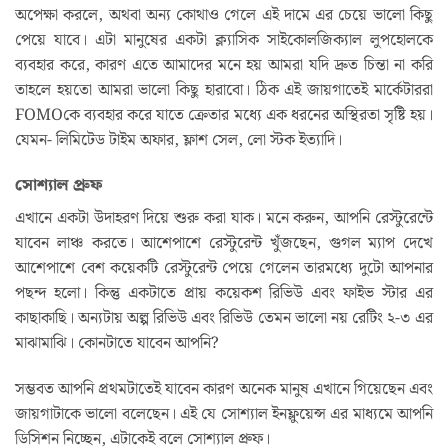
অপেক্ষা করলে, অথবা অন্য কোথাও গেলে এই দামে এর চেয়ে ভালো কিছু
পেয়ে যাবে। এটা মানুষের একটা ক্ল্যাসিক সাইকোলজিক্যাল লুপহোলকে
ব্যবহার করে, কারণ এতে আমাদের মনে হয় আমরা যদি দ্রুত চিন্তা না করি
তাহলে হয়তো আমরা ভালো কিছু হারাবো। ঠিক এই জায়গাতেই মার্কেটাররা
FOMOকে ব্যবহার করে যাতে ক্রেতার মধ্যে এক ধরনের অস্থিরতা সৃষ্টি হয়।
যেমন- লিমিটেড টাইম অফার, ফ্লাশ সেল, লো স্টক ইত্যাদি।
সোশ্যাল প্রুফ
এখানে একটা উদাহরণ দিয়ে শুরু করা যাক। মনে করুন, আপনি রেস্টুরেন্টে
যাবেন লাঞ্চ করতে। আশেপাশে রেস্টুরেন্ট খুঁজছেন, গুগল ম্যাপ দেখে
আশেপাশে বেশ কয়েকটি রেস্টুরেন্ট পেয়ে গেলেন তারমধ্যে দুটো আপনার
পছন্দ হলো। কিন্তু একটাতে প্রায় কয়েকশ রিভিউ এবং ফাইভ স্টার এর
কাছাকাছি। অন্যটায় অল্প রিভিউ এবং রিভিউ তেমন ভালো নয় রেটিং ২-৩ এর
মাঝামাঝি। কোনটাতে যাবেন আপনি?
সম্ভবত আপনি প্রথমটাতেই যাবেন কারণ অনেক মানুষ এখানে গিয়েছেন এবং
জায়গাটাকে ভালো বলেছেন। এই যে সোশ্যাল ইনফ্লুয়েন্স এর মাধ্যমে আপনি
ডিসিশন নিচ্ছেন, এটাকেই বলে সোশ্যাল প্রুফ।