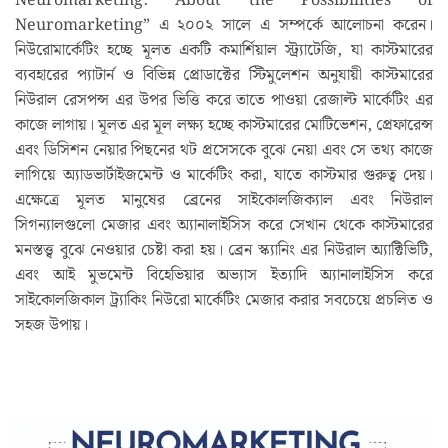
Neuromarketing: About the Possibilities of
Neuromarketing” এ ২০০২ সালে এ সম্পর্কে আলোচনা করেন।
নিউরোমার্কেটিং হচ্ছে মূলত একটি কমার্শিয়াল স্ট্র‍্যাটেজি, যা কাস্টমারের
ব্যবহারের প্যাটার্ন ও বিভিন্ন প্রোডাক্টের স্টিমুলেশন অনুযায়ী কাস্টমারের
নিউরাল রেসপন্স এর উপর ভিত্তি করে তাতে পাওয়া রেজাল্ট মার্কেটিং এর
কাজে লাগায়। মূলত এর মূল লক্ষ্য হচ্ছে কাস্টমারের মোটিভেশন, প্রেফারেন্স
এবং ডিসিশন নেয়ার পিছনের থট প্রসেসকে বুঝে নেয়া এবং সে তথ্য কাজে
লাগিয়ে অ্যাডভার্টাইজমেন্ট ও মার্কেটিং করা, যাতে কাস্টমার গুরুত্ব দেয়।
এক্ষেত্রে মূলত মানুষের ব্রেনের সাইকোলজিক্যাল এবং নিউরাল
সিগন্যালগুলো মেজার এবং অ্যানালাইসিস করে সেখান থেকে কাস্টমারের
মনস্তত্ত্ব বুঝে নেওয়ার চেষ্টা করা হয়। ব্রেন স্ক্যানিং এর নিউরাল অ্যাক্টিভিটি,
এবং আই মুভমেন্ট বিহেভিয়ার অভ্যাস ইত্যাদি অ্যানালাইসিস করে
সাইকোলজিকাল ট্র‍্যাকিং নিউরো মার্কেটিং মেজার করার সবচেয়ে প্রচলিত ও
সহজ উপায়।