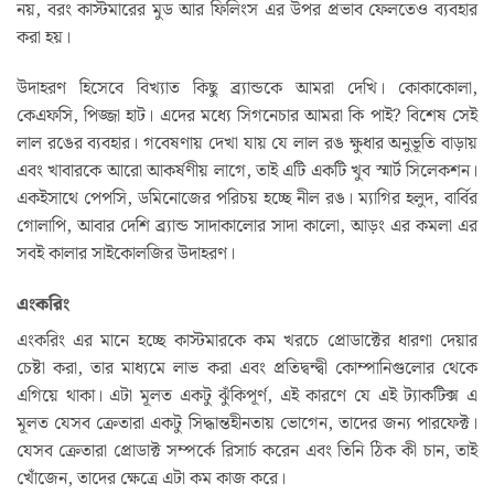
নয়, বরং কাস্টমারের মুড আর ফিলিংস এর উপর প্রভাব ফেলতেও ব্যবহার
করা হয়।
উদাহরণ হিসেবে বিখ্যাত কিছু ব্র‍্যান্ডকে আমরা দেখি। কোকাকোলা,
কেএফসি, পিজ্জা হাট। এদের মধ্যে সিগনেচার আমরা কি পাই? বিশেষ সেই
লাল রঙের ব্যবহার। গবেষণায় দেখা যায় যে লাল রঙ ক্ষুধার অনুভূতি বাড়ায়
এবং খাবারকে আরো আকর্ষণীয় লাগে, তাই এটি একটি খুব স্মার্ট সিলেকশন।
একইসাথে পেপসি, ডমিনোজের পরিচয় হচ্ছে নীল রঙ। ম্যাগির হলুদ, বার্বির
গোলাপি, আবার দেশি ব্র‍্যান্ড সাদাকালোর সাদা কালো, আড়ং এর কমলা এর
সবই কালার সাইকোলজির উদাহরণ।
এংকরিং
এংকরিং এর মানে হচ্ছে কাস্টমারকে কম খরচে প্রোডাক্টের ধারণা দেয়ার
চেষ্টা করা, তার মাধ্যমে লাভ করা এবং প্রতিদ্বন্দ্বী কোম্পানিগুলোর থেকে
এগিয়ে থাকা। এটা মূলত একটু ঝুঁকিপূর্ণ, এই কারণে যে এই ট্যাকটিক্স এ
মূলত যেসব ক্রেতারা একটু সিদ্ধান্তহীনতায় ভোগেন, তাদের জন্য পারফেক্ট।
যেসব ক্রেতারা প্রোডাক্ট সম্পর্কে রিসার্চ করেন এবং তিনি ঠিক কী চান, তাই
খোঁজেন, তাদের ক্ষেত্রে এটা কম কাজ করে।