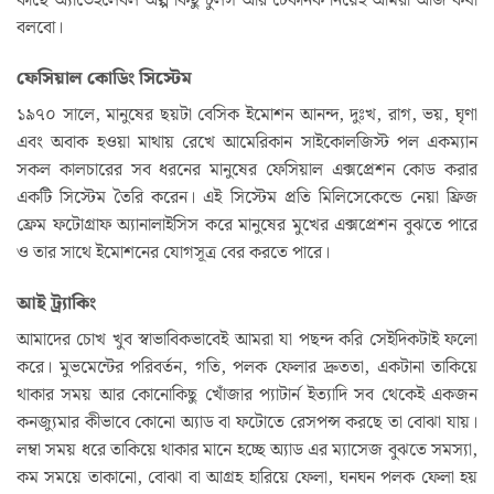
কাছে অ্যাভেইলেবল অল্প কিছু টুলস আর টেকনিক নিয়েই আমরা আজ কথা
বলবো।
ফেসিয়াল কোডিং সিস্টেম
১৯৭০ সালে, মানুষের ছয়টা বেসিক ইমোশন আনন্দ, দুঃখ, রাগ, ভয়, ঘৃণা
এবং অবাক হওয়া মাথায় রেখে আমেরিকান সাইকোলজিস্ট পল একম্যান
সকল কালচারের সব ধরনের মানুষের ফেসিয়াল এক্সপ্রেশন কোড করার
একটি সিস্টেম তৈরি করেন। এই সিস্টেম প্রতি মিলিসেকেন্ডে নেয়া ফ্রিজ
ফ্রেম ফটোগ্রাফ অ্যানালাইসিস করে মানুষের মুখের এক্সপ্রেশন বুঝতে পারে
ও তার সাথে ইমোশনের যোগসূত্র বের করতে পারে।
আই ট্র‍্যাকিং
আমাদের চোখ খুব স্বাভাবিকভাবেই আমরা যা পছন্দ করি সেইদিকটাই ফলো
করে। মুভমেন্টের পরিবর্তন, গতি, পলক ফেলার দ্রুততা, একটানা তাকিয়ে
থাকার সময় আর কোনোকিছু খোঁজার প্যাটার্ন ইত্যাদি সব থেকেই একজন
কনজ্যুমার কীভাবে কোনো অ্যাড বা ফটোতে রেসপন্স করছে তা বোঝা যায়।
লম্বা সময় ধরে তাকিয়ে থাকার মানে হচ্ছে অ্যাড এর ম্যাসেজ বুঝতে সমস্যা,
কম সময়ে তাকানো, বোঝা বা আগ্রহ হারিয়ে ফেলা, ঘনঘন পলক ফেলা হয়