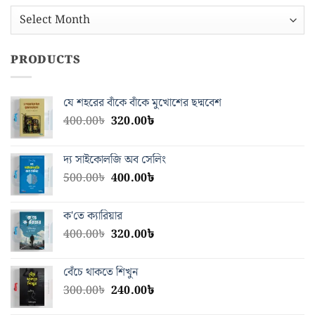
আর্কাইভস
PRODUCTS
যে শহরের বাঁকে বাঁকে মুখোশের ছদ্মবেশ
Original
Current
400.00
৳
320.00
৳
price
price
was:
is:
দ্য সাইকোলজি অব সেলিং
400.00৳.
320.00৳.
Original
Current
500.00
৳
400.00
৳
price
price
was:
is:
ক'তে ক্যারিয়ার
500.00৳.
400.00৳.
Original
Current
400.00
৳
320.00
৳
price
price
was:
is:
বেঁচে থাকতে শিখুন
400.00৳.
320.00৳.
Original
Current
300.00
৳
240.00
৳
price
price