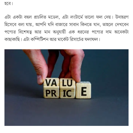
হবে।
এটা একটা বহুল প্রচলিত মডেল, এটা লংটার্মে ভালো ফল দেয়। উদাহরণ
হিসেবে বলা যায়, আপনি যদি বাজারে সাবান কিনতে যান, তাহলে দেখবেন
পণ্যের বিশেষত্ব আর মান অনুযায়ী এক ধরনের পণ্যের দাম অনেকটা
কাছাকাছি। এটা কম্পিটিশন আর মার্কেট রিসার্চের ফলাফল।