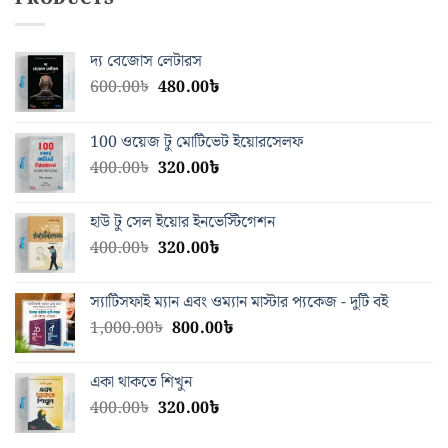
দ্য বেজোস লেটারস
Original
Current
600.00
৳
480.00
৳
price
price
was:
is:
100 ওয়েজ টু মোটিভেট ইয়োরসেলফ
600.00৳.
480.00৳.
Original
Current
400.00
৳
320.00
৳
price
price
was:
is:
হাউ টু সেল ইয়োর ইনভেস্টিগেশন
400.00৳.
320.00৳.
Original
Current
400.00
৳
320.00
৳
price
price
was:
is:
স্যাটিসফাই ম্যান এবং ওম্যান মাস্টার প্যকেজ - দুটি বই
400.00৳.
320.00৳.
Original
Current
1,000.00
৳
800.00
৳
price
price
was:
is:
একা থাকতে শিখুন
1,000.00৳.
800.00৳.
Original
Current
400.00
৳
320.00
৳
price
price