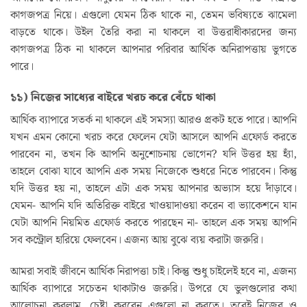
কাগজপত্র নিয়ে। এগুলো যেমন ঠিক থাকে না, তেমন ভবিষ্যতে ঝামেলা
বাড়তে থাকে। উইল তৈরি করা না থাকলে বা উত্তরাধীকারদের জন্য
কাগজপত্র ঠিক না থাকলে আপনার পরিবার আর্থিক অনিরাপত্তায় ভুগতে
পারে।
১১) নিজের সাধ্যের বাইরে খরচ করে বেঁচে থাকা
আর্থিক ব্যাপারে সতর্ক না থাকলে এই সমস্যা আরও প্রকট হতে পারে। আপনি
যখন এমন কোনো খরচ করে ফেলেন যেটা আসলে আপনি এফোর্ড করতে
পারবেন না, তখন কি আপনি অনুশোচনায় ভোগেন? যদি উত্তর হয় হ্যাঁ,
তাহলে বোঝা যাবে আপনি এক সময় নিজেকে শুধরে নিতে পারবেন। কিন্তু
যদি উত্তর হয় না, তাহলে এটা এক সময় আপনার অভ্যাস হয়ে দাঁড়াবে।
যেমন- আপনি যদি অতিরিক্ত বাইরে খাওয়াদাওয়া করেন বা ভ্যাকেশনে যান
যেটা আপনি নিয়মিত এফোর্ড করতে পারছেন না- তাহলে এক সময় আপনি
সব কন্ট্রোল হারিয়ে ফেলবেন। এজন্য আয় বুঝে ব্যয় করাটা জরুরি।
আমরা সবাই জীবনে আর্থিক নিরাপত্তা চাই। কিন্তু শুধু চাইলেই হবে না, এজন্য
আর্থিক ব্যাপারে সচেতন থাকাটাও জরুরি। উপরে যে ভুলগুলোর কথা
আলোচনা করলাম, চেষ্টা করবেন এগুলো না করতে। তবেই নিজের ও