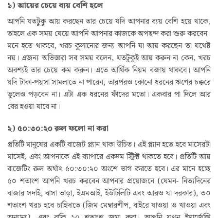
১) আয়ের চেয়ে ব্যয় বেশি হলে
আপনি যতটুকু আয় করছেন তার চেয়ে যদি আপনার ব্যয় বেশি হয়ে থাকে,
তাহলে এক সময় যেয়ে আপনি আপনার কাজকে অপছন্দ করা শুরু করবেন।
মনে হতে থাকবে, খরচ কুলানোর জন্য আপনি যা আয় করছেন তা যথেষ্ট
নয়। এজন্য অভিজ্ঞরা সব সময় বলেন, যতটুকুই আয় করুন না কেন, খরচ
অবশ্যই তার চেয়ে কম করুন। এতে আর্থিক নিয়ম বজায় থাকবে। আপনি
যদি টাকা-পয়সা সামলাতে না পারেন, তারপরও কোনো ধরনের ঋণের চক্করে
ভুলেও পড়বেন না। এটা এক ধরনের ফাঁদের মতো। একবার পা দিলে আর
বের হওয়া যাবে না।
২) ৫০:৩০:২০ রুল ফলো না করা
প্রতিটি মানুষের একটি বাজেট প্ল্যান থাকা উচিত। এই প্ল্যান হতে হবে মাসেরটা
মাসেই, এবং আপনাকে এই ব্যাপারে একদম স্ট্রিক্ট থাকতে হবে। প্রতিটি আয়
বাজেটিং রুল অর্থাৎ ৫০:৩০:২০ অংশে ভাগ করতে হবে। এর মানে হচ্ছে
৫০ শতাংশ আপনি খরচ করবেন আপনার প্রয়োজনে (যেমন- নিত্যদিনের
বাজার সদাই, বাসা ভাড়া, ইএমআই, ইউটিলিটি এবং আরও যা দরকার), ৩০
শতাংশ খরচ হবে চাহিদাতে (জিম মেম্বারশীপ, বাইরে যাওয়া ও খাওয়া এবং
অন্যান্য), এবং বাকি ২০ শতাংশ জমা করা। আপনি যখন ইমার্জেন্সি