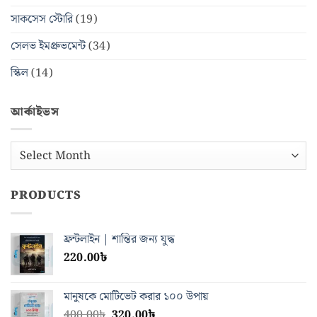
সাকসেস স্টোরি
(19)
সেলভ ইমপ্রুভমেন্ট
(34)
স্কিল
(14)
আর্কাইভস
আর্কাইভস
PRODUCTS
ফ্রন্টলাইন | শান্তির জন্য যুদ্ধ
220.00
৳
মানুষকে মোটিভেট করার ১০০ উপায়
Original
Current
400.00
৳
320.00
৳