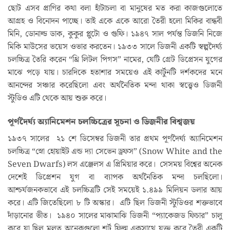
ছোট এসব প্রাণির কথা বলা হাঁটাচলা বা মানুষের মত করা কাজগুলোতে
আগ্রহ ও বিনোদন পাচ্ছে। তাই একে একে আরো তৈরী হলো মিকির বান্ধবী
মিনি, ডোনাল্ড ডাক, কুকুর প্লুটো ও গুফি। ১৯৪৭ সাল পর্যন্ত ডিজনি নিজে
মিকি মাউসের ভয়েস ওভার করতেন। ১৯৩৩ সালে ডিজনী একটি স্বল্পদৈর্ঘ্য
চলচ্চিত্র তৈরি করেন “থ্রি লিটল পিগস” নামের, যেটি গ্রেট ডিপ্রেসন যুগের
মাঝে পড়ে যায়। চারদিকে হতাশার সময়েও এই কার্টুনটি দর্শকদের মনে
আনন্দের সঞ্চার করেছিলো এবং অর্থনৈতিক মন্দা থাকা স্বত্ত্বেও ডিজনী
স্টুডিও এটি থেকে আয় শুরু করে।
পূর্ণদৈর্ঘ্য অ্যানিমেশন চলচ্চিত্রের সূচনা ও ডিজনীর বিশ্বজয়
১৯৩৭ সালের ২১ শে ডিসেম্বর ডিজনী তার প্রথম পূর্ণদৈর্ঘ্য অ্যানিমেশন
চলচ্চিত্র “স্নো হোয়াইট এন্ড দ্যা সেভেন ড্রফস” (Snow White and the
Seven Dwarfs) লস এঞ্জেলস এ প্রিমিয়ার করে। সেসময় বিশ্বের অনেক
দেশেই ডিপ্রেশন যুগ বা ব্যাপক অর্থনৈতিক মন্দা চলছিলো।
আশ্চর্যজনকভাবে এই চলচ্চিত্রটি সেই সময়েই ১.৪৯৯ মিলিয়ন ডলার আয়
করে। এটি জিতেছিলো ৮ টি অস্কার। এটি ছিল ডিজনী স্টুডিওর শক্তভাবে
দাঁড়ানোর ভীত। ১৯৪০ সালের মাঝামাঝি ডিজনী “প্যাকেজড ফিচার” চালু
করে যা ছিল মূলত অনেকগুলো শর্ট ফিল্ম একসাথে যুক্ত করে তৈরী একটি