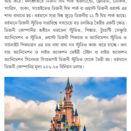
আয় করে। ফলশ্রুতিতে ডিজনী থিম পার্ক অরল্যান্ডো, ফ্লোরিডা, টোকিও,
প্যারিস, হংকং, সাংহাইতেও ডিজনী থিম পার্ক বা ওয়াল্ট ডিজনী ওয়ার্ল্ড এর
শাখা বানানো হয়। বর্তমানে সারা বিশ্ব জুড়ে ডিজনীর ১২ টি থিম পার্ক আছে৷
বর্তমানে ডিজনী স্টুডিও সারাবিশ্বে সবচেয়ে বড় চলচ্চিত্র তৈরীর একটি ক্ষেত্র।
ডিজনী কোম্পানীর অধীনে মারভেল স্টুডিও, পিক্সার, টুয়েন্টি সেঞ্চুরি
অ্যানিমেশন ও স্টুডিও, ওয়াল্ট ডিজনী পিকচার ও অ্যানিমেশন স্টুডিও ও
সার্চলাইট পিকচারস এর মত বাঘা বাঘা সব স্টুডিও কাজ করে যাচ্ছে। বলা
যায় অ্যানিমেশন ও লাইভ অ্যাকশন ফেইরী টেইল বা লাইভ অ্যাকশন
অ্যানিমেশন সিনেমার সিংহভাগই ডিজনী স্টুডিও থেকে তৈরী হয়। বর্তমানে
ডিজনী কোম্পানির মূল্য ২০৬.২৩ বিলিয়ন ডলার।