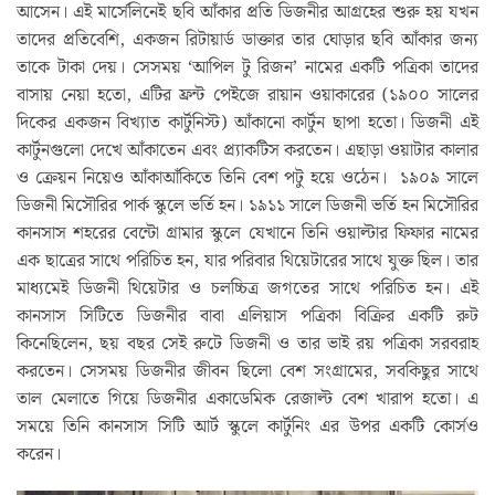
আসেন। এই মার্সেলিনেই ছবি আঁকার প্রতি ডিজনীর আগ্রহের শুরু হয় যখন
তাদের প্রতিবেশি, একজন রিটায়ার্ড ডাক্তার তার ঘোড়ার ছবি আঁকার জন্য
তাকে টাকা দেয়। সেসময় ‘আপিল টু রিজন’ নামের একটি পত্রিকা তাদের
বাসায় নেয়া হতো, এটির ফ্রন্ট পেইজে রায়ান ওয়াকারের (১৯০০ সালের
দিকের একজন বিখ্যাত কার্টুনিস্ট) আঁকানো কার্টুন ছাপা হতো। ডিজনী এই
কার্টুনগুলো দেখে আঁকাতেন এবং প্র্যাকটিস করতেন। এছাড়া ওয়াটার কালার
ও ক্রেয়ন নিয়েও আঁকাআঁকিতে তিনি বেশ পটু হয়ে ওঠেন। ১৯০৯ সালে
ডিজনী মিসৌরির পার্ক স্কুলে ভর্তি হন। ১৯১১ সালে ডিজনী ভর্তি হন মিসৌরির
কানসাস শহরের বেন্টো গ্রামার স্কুলে যেখানে তিনি ওয়াল্টার ফিফার নামের
এক ছাত্রের সাথে পরিচিত হন, যার পরিবার থিয়েটারের সাথে যুক্ত ছিল। তার
মাধ্যমেই ডিজনী থিয়েটার ও চলচ্চিত্র জগতের সাথে পরিচিত হন। এই
কানসাস সিটিতে ডিজনীর বাবা এলিয়াস পত্রিকা বিক্রির একটি রুট
কিনেছিলেন, ছয় বছর সেই রুটে ডিজনী ও তার ভাই রয় পত্রিকা সরবরাহ
করতেন। সেসময় ডিজনীর জীবন ছিলো বেশ সংগ্রামের, সবকিছুর সাথে
তাল মেলাতে গিয়ে ডিজনীর একাডেমিক রেজাল্ট বেশ খারাপ হতো। এ
সময়ে তিনি কানসাস সিটি আর্ট স্কুলে কার্টুনিং এর উপর একটি কোর্সও
করেন।