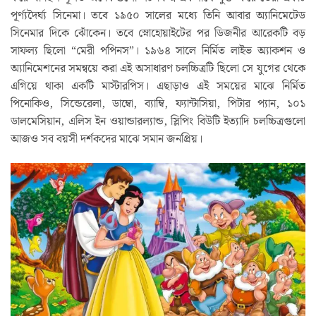
পূর্ণ্যদৈর্ঘ্য সিনেমা। তবে ১৯৫০ সালের মধ্যে তিনি আবার অ্যানিমেটেড
সিনেমার দিকে ঝোঁকেন। তবে স্নোহোয়াইটের পর ডিজনীর আরেকটি বড়
সাফল্য ছিলো “মেরী পপিনস”। ১৯৬৪ সালে নির্মিত লাইভ অ্যাকশন ও
অ্যানিমেশনের সমন্বয়ে করা এই অসাধারণ চলচ্চিত্রটি ছিলো সে যুগের থেকে
এগিয়ে থাকা একটি মাস্টারপিস। এছাড়াও এই সময়ের মাঝে নির্মিত
পিনোকিও, সিন্ডেরেলা, ডাম্বো, ব্যাম্বি, ফ্যান্টাসিয়া, পিটার প্যান, ১০১
ডালমেসিয়ান, এলিস ইন ওয়ান্ডারল্যান্ড, স্লিপিং বিউটি ইত্যাদি চলচ্চিত্রগুলো
আজও সব বয়সী দর্শকদের মাঝে সমান জনপ্রিয়।