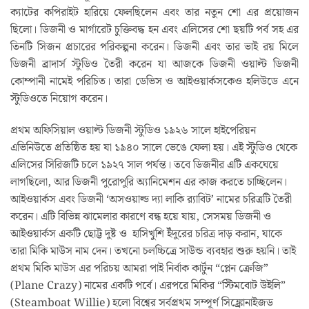
ক্যাটের কপিরাইট হারিয়ে ফেলছিলেন এবং তার নতুন শো এর প্রয়োজন
ছিলো। ডিজনী ও মার্গারেট চুক্তিবদ্ধ হন এবং এলিসের শো ছয়টি পর্ব সহ এর
তিনটি সিজন প্রচারের পরিকল্পনা করেন। ডিজনী এবং তার ভাই রয় মিলে
ডিজনী ব্রাদার্স স্টুডিও তৈরী করেন যা আজকে ডিজনী ওয়াল্ট ডিজনী
কোম্পানী নামেই পরিচিত। তারা ডেভিস ও আইওয়ার্কসকেও হলিউডে এনে
স্টুডিওতে নিয়োগ করেন।
প্রথম অফিসিয়াল ওয়াল্ট ডিজনী স্টুডিও ১৯২৬ সালে হাইপেরিয়ন
এভিনিউতে প্রতিষ্ঠিত হয় যা ১৯৪০ সালে ভেঙে ফেলা হয়। এই স্টুডিও থেকে
এলিসের সিরিজটি চলে ১৯২৭ সাল পর্যন্ত। তবে ডিজনীর এটি একঘেয়ে
লাগছিলো, আর ডিজনী পুরোপুরি অ্যানিমেশন এর কাজ করতে চাচ্ছিলেন।
আইওয়ার্কস এবং ডিজনী ‘অসওয়াল্ড দ্যা লাকি র‍্যাবিট’ নামের চরিত্রটি তৈরী
করেন। এটি বিভিন্ন ঝামেলার কারণে বন্ধ হয়ে যায়, সেসময় ডিজনী ও
আইওয়ার্কস একটি ছোট্ট দুষ্ট ও হাসিখুশি ইঁদুরের চরিত্র দাড় করান, যাকে
তারা মিকি মাউস নাম দেন। তখনো চলচ্চিত্রে সাউন্ড ব্যবহার শুরু হয়নি। তাই
প্রথম মিকি মাউস এর পরিচয় আমরা পাই নির্বাক কার্টুন “প্লেন ক্রেজি”
(Plane Crazy) নামের একটি পর্বে। এরপরে মিকির “স্টিমবোট উইলি”
(Steamboat Willie) হলো বিশ্বের সর্বপ্রথম সম্পূর্ণ সিঙ্ক্রোনাইজড