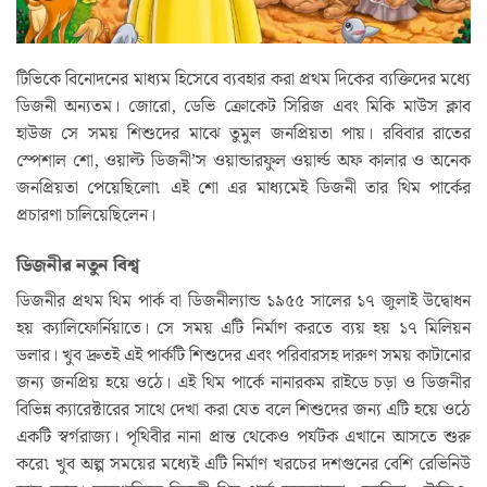
টিভিকে বিনোদনের মাধ্যম হিসেবে ব্যবহার করা প্রথম দিকের ব্যক্তিদের মধ্যে
ডিজনী অন্যতম। জোরো, ডেভি ক্রোকেট সিরিজ এবং মিকি মাউস ক্লাব
হাউজ সে সময় শিশুদের মাঝে তুমুল জনপ্রিয়তা পায়। রবিবার রাতের
স্পেশাল শো, ওয়াল্ট ডিজনী’স ওয়ান্ডারফুল ওয়ার্ল্ড অফ কালার ও অনেক
জনপ্রিয়তা পেয়েছিলো৷ এই শো এর মাধ্যমেই ডিজনী তার থিম পার্কের
প্রচারণা চালিয়েছিলেন।
ডিজনীর নতুন বিশ্ব
ডিজনীর প্রথম থিম পার্ক বা ডিজনীল্যান্ড ১৯৫৫ সালের ১৭ জুলাই উদ্বোধন
হয় ক্যালিফোর্নিয়াতে। সে সময় এটি নির্মাণ করতে ব্যয় হয় ১৭ মিলিয়ন
ডলার। খুব দ্রুতই এই পার্কটি শিশুদের এবং পরিবারসহ দারুণ সময় কাটানোর
জন্য জনপ্রিয় হয়ে ওঠে। এই থিম পার্কে নানারকম রাইডে চড়া ও ডিজনীর
বিভিন্ন ক্যারেক্টারের সাথে দেখা করা যেত বলে শিশুদের জন্য এটি হয়ে ওঠে
একটি স্বর্গরাজ্য। পৃথিবীর নানা প্রান্ত থেকেও পর্যটক এখানে আসতে শুরু
করে৷ খুব অল্প সময়ের মধ্যেই এটি নির্মাণ খরচের দশগুনের বেশি রেভিনিউ