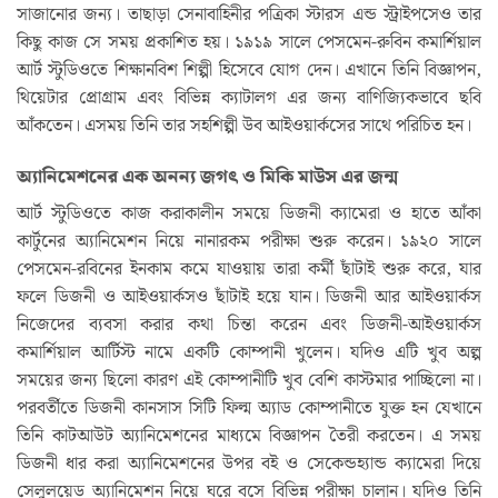
সাজানোর জন্য। তাছাড়া সেনাবাহিনীর পত্রিকা স্টারস এন্ড স্ট্রাইপসেও তার
কিছু কাজ সে সময় প্রকাশিত হয়। ১৯১৯ সালে পেসমেন-রুবিন কমার্শিয়াল
আর্ট স্টুডিওতে শিক্ষানবিশ শিল্পী হিসেবে যোগ দেন। এখানে তিনি বিজ্ঞাপন,
থিয়েটার প্রোগ্রাম এবং বিভিন্ন ক্যাটালগ এর জন্য বাণিজ্যিকভাবে ছবি
আঁকতেন। এসময় তিনি তার সহশিল্পী উব আইওয়ার্কসের সাথে পরিচিত হন।
অ্যানিমেশনের এক অনন্য জগৎ ও মিকি মাউস এর জন্ম
আর্ট স্টুডিওতে কাজ করাকালীন সময়ে ডিজনী ক্যামেরা ও হাতে আঁকা
কার্টুনের অ্যানিমেশন নিয়ে নানারকম পরীক্ষা শুরু করেন। ১৯২০ সালে
পেসমেন-রবিনের ইনকাম কমে যাওয়ায় তারা কর্মী ছাঁটাই শুরু করে, যার
ফলে ডিজনী ও আইওয়ার্কসও ছাঁটাই হয়ে যান। ডিজনী আর আইওয়ার্কস
নিজেদের ব্যবসা করার কথা চিন্তা করেন এবং ডিজনী-আইওয়ার্কস
কমার্শিয়াল আর্টিস্ট নামে একটি কোম্পানী খুলেন। যদিও এটি খুব অল্প
সময়ের জন্য ছিলো কারণ এই কোম্পানীটি খুব বেশি কাস্টমার পাচ্ছিলো না।
পরবর্তীতে ডিজনী কানসাস সিটি ফিল্ম অ্যাড কোম্পানীতে যুক্ত হন যেখানে
তিনি কাটআউট অ্যানিমেশনের মাধ্যমে বিজ্ঞাপন তৈরী করতেন। এ সময়
ডিজনী ধার করা অ্যানিমেশনের উপর বই ও সেকেন্ডহ্যান্ড ক্যামেরা দিয়ে
সেলুলয়েড অ্যানিমেশন নিয়ে ঘরে বসে বিভিন্ন পরীক্ষা চালান। যদিও তিনি