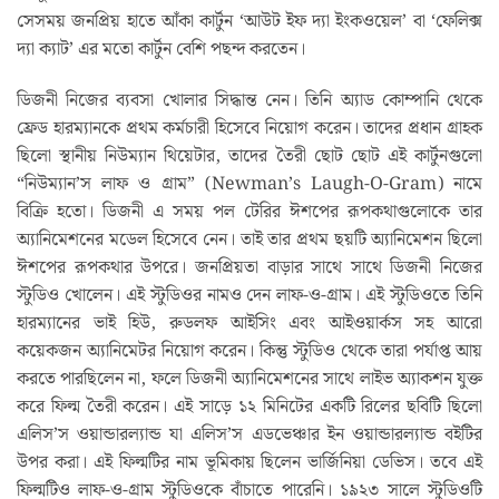
সেসময় জনপ্রিয় হাতে আঁকা কার্টুন ‘আউট ইফ দ্যা ইংকওয়েল’ বা ‘ফেলিক্স
দ্যা ক্যাট’ এর মতো কার্টুন বেশি পছন্দ করতেন।
ডিজনী নিজের ব্যবসা খোলার সিদ্ধান্ত নেন। তিনি অ্যাড কোম্পানি থেকে
ফ্রেড হারম্যানকে প্রথম কর্মচারী হিসেবে নিয়োগ করেন। তাদের প্রধান গ্রাহক
ছিলো স্থানীয় নিউম্যান থিয়েটার, তাদের তৈরী ছোট ছোট এই কার্টুনগুলো
“নিউম্যান’স লাফ ও গ্রাম” (Newman’s Laugh-O-Gram) নামে
বিক্রি হতো। ডিজনী এ সময় পল টেরির ঈশপের রূপকথাগুলোকে তার
অ্যানিমেশনের মডেল হিসেবে নেন। তাই তার প্রথম ছয়টি অ্যানিমেশন ছিলো
ঈশপের রূপকথার উপরে। জনপ্রিয়তা বাড়ার সাথে সাথে ডিজনী নিজের
স্টুডিও খোলেন। এই স্টুডিওর নামও দেন লাফ-ও-গ্রাম। এই স্টুডিওতে তিনি
হারম্যানের ভাই হিউ, রুডলফ আইসিং এবং আইওয়ার্কস সহ আরো
কয়েকজন অ্যানিমেটর নিয়োগ করেন। কিন্তু স্টুডিও থেকে তারা পর্যাপ্ত আয়
করতে পারছিলেন না, ফলে ডিজনী অ্যানিমেশনের সাথে লাইভ অ্যাকশন যুক্ত
করে ফিল্ম তৈরী করেন। এই সাড়ে ১২ মিনিটের একটি রিলের ছবিটি ছিলো
এলিস’স ওয়ান্ডারল্যান্ড যা এলিস’স এডভেঞ্চার ইন ওয়ান্ডারল্যান্ড বইটির
উপর করা। এই ফিল্মটির নাম ভূমিকায় ছিলেন ভার্জিনিয়া ডেভিস। তবে এই
ফিল্মটিও লাফ-ও-গ্রাম স্টুডিওকে বাঁচাতে পারেনি। ১৯২৩ সালে স্টুডিওটি