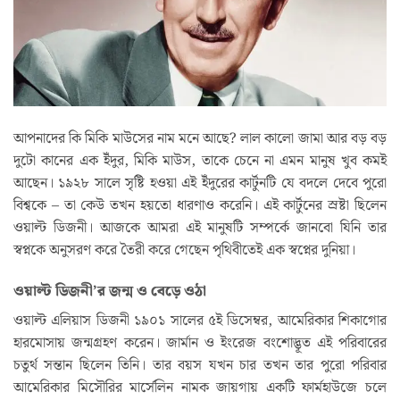
আপনাদের কি মিকি মাউসের নাম মনে আছে? লাল কালো জামা আর বড় বড়
দুটো কানের এক ইঁদুর, মিকি মাউস, তাকে চেনে না এমন মানুষ খুব কমই
আছেন। ১৯২৮ সালে সৃষ্টি হওয়া এই ইঁদুরের কার্টুনটি যে বদলে দেবে পুরো
বিশ্বকে – তা কেউ তখন হয়তো ধারণাও করেনি। এই কার্টুনের স্রষ্টা ছিলেন
ওয়াল্ট ডিজনী। আজকে আমরা এই মানুষটি সম্পর্কে জানবো যিনি তার
স্বপ্নকে অনুসরণ করে তৈরী করে গেছেন পৃথিবীতেই এক স্বপ্নের দুনিয়া।
ওয়াল্ট ডিজনী’র জন্ম ও বেড়ে ওঠা
ওয়াল্ট এলিয়াস ডিজনী ১৯০১ সালের ৫ই ডিসেম্বর, আমেরিকার শিকাগোর
হারমোসায় জন্মগ্রহণ করেন। জার্মান ও ইংরেজ বংশোদ্ভূত এই পরিবারের
চতুর্থ সন্তান ছিলেন তিনি। তার বয়স যখন চার তখন তার পুরো পরিবার
আমেরিকার মিসৌরির মার্সেলিন নামক জায়গায় একটি ফার্মহাউজে চলে