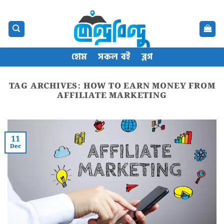
Skip
content
to
content
হোম
সকল বই
ব্লগ
TAG ARCHIVES:
HOW TO EARN MONEY FROM
AFFILIATE MARKETING
11
Dec