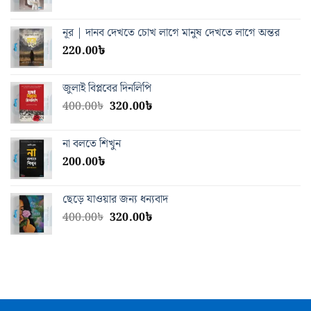
price
price
was:
is:
নূর | দানব দেখতে চোখ লাগে মানুষ দেখতে লাগে অন্তর
400.00৳.
300.00৳.
220.00
৳
জুলাই বিপ্লবের দিনলিপি
Original
Current
400.00
৳
320.00
৳
price
price
was:
is:
না বলতে শিখুন
400.00৳.
320.00৳.
200.00
৳
ছেড়ে যাওয়ার জন্য ধন্যবাদ
Original
Current
400.00
৳
320.00
৳
price
price
was:
is:
400.00৳.
320.00৳.