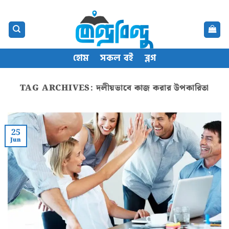
Skip
content
to
content
হোম
সকল বই
ব্লগ
TAG ARCHIVES:
দলীয়ভাবে কাজ করার উপকারিতা
25
Jun