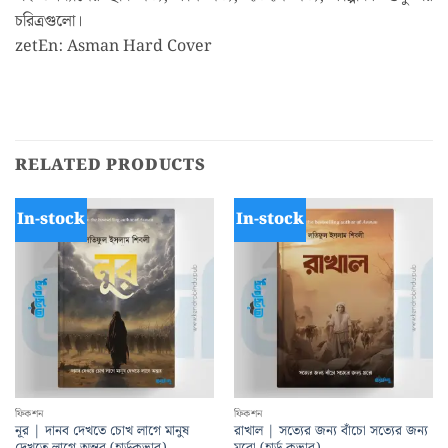
চরিত্রগুলো।
zetEn: Asman Hard Cover
RELATED PRODUCTS
In-stock
In-stock
ফিকশন
ফিকশন
নূর | দানব দেখতে চোখ লাগে মানুষ
রাখাল | সত্যের জন্য বাঁচো সত্যের জন্য
দেখতে লাগে অন্তর (হার্ডকভার)
মরো (হার্ড কভার)