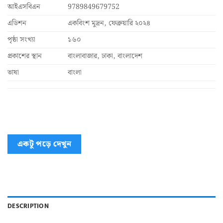
আইএসবিএন
9789849679752
এডিশন
একবিংশ মুদ্রন, ফেব্রুয়ারি ২০২৪
পৃষ্ঠা সংখ্যা
১৬০
প্রকাশের স্থান
বাংলাবাজার, ঢাকা, বাংলাদেশ
ভাষা
বাংলা
একটু পড়ে দেখুন
DESCRIPTION