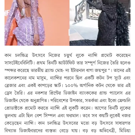
কান চলচ্চিত্র উৎসবে নিজের চতুর্থ লুকে ন্যান্সি প্রমোট করেছেন
সাসটেইনেবিলিটি। প্রথম তিনটি আউটফিট তার সম্পূর্ণ নিজের তৈরি হলেও
স্পন্সর করেছে ভারতীয় ব্র্যান্ড মোহ- দ্য ইটারনাল ধাগা জয়পুর “। তাদের এই
কালেকশনের নাম মাসুম, ন্যান্সির পরনে ছিল একটি কটন টপ স্যুট এবং
ব্লেজার এবং একই কাপড়ের স্কার্ট। ১০০% অর্গানিক কটন থেকে তার এই
ড্রেস তৈরি। এর নকশার প্রিন্টের ডিজাইন ব্যাংককের গ্রান্ড প্যালেস এর
ডিজাইন থেকে অনুপ্রাণিত। পরিবেশের উপকার, সতর্কতা এবং ইকো ফ্রেন্ডলি
প্রোডাক্টকে প্রমোট করতে ন্যান্সি এই লুকটি করেন। আগের তিনটি লুকের
তুলনায় এটা ছিল বেশ সিম্পল এবং ফরমাল। তবে সব কয়টি লুকেই নজর
কেড়েছেন ন্যান্সি। কান চলচ্চিত্র উৎসবের মতো বড় উৎসবে সাধারণত
বিখ্যাত ডিজাইনারদের ব্যস্ততা বেড়ে যায়। বড় বড় অভিনেত্রী, মিডিয়া