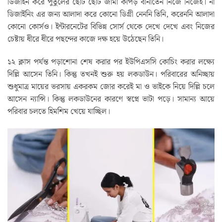
ডিজাইন করে পুতুলের ছোট ছোট জামা কাপড় বানাতেন নিজে নিজেই। না
ডিজাইনিং এর জন্য আলাদা করে কোনো ডিগ্রী নেননি তিনি, করেননি আলাদা
কোনো কোর্সও। ইন্টারনেটের বিভিন্ন সোর্স থেকে দেখে দেখে এবং নিজের
চেষ্টায় ধীরে ধীরে পছন্দের কাজে দক্ষ হয়ে উঠেছেন তিনি।
১২ ক্লাস পর্যন্ত পড়াশোনা শেষ করার পর ইউপিএসসি কোচিং করার লক্ষ্যে
দিল্লি আসেন তিনি। কিন্তু তখনই শুরু হয় লকডাউন। পরিবারের অনিচ্ছায়
শুধুমাত্র মায়ের ভরসায় একরকম জোর করেই মা ও ভাইকে নিয়ে দিল্লি চলে
আসেন ন্যান্সি। কিন্তু লকডাউনের কারণে স্বপ্নে ভাটা পড়ে। সামান্য আয়ে
পরিবার চলতে হিমশিম খেয়ে যাচ্ছিল।