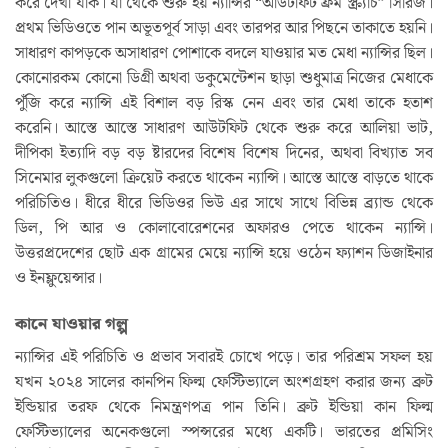
করে দেখা যাক। যা থেকে শুরু হয় ন্যান্সির “আউটফিট ফ্রম স্ক্র্যাচ” সিরিজ।
প্রথম ভিডিওতে পান অভূতপূর্ব সাড়া এবং তারপর আর পিছনে তাকাতে হয়নি।
সাধারণ কাপড়কে অসাধারণ পোশাকে বদলে যাওয়ার মত মেধা ন্যান্সির ছিল।
কোনোরকম কোনো ডিগ্রী অথবা ডকুমেন্টেশন ছাড়া শুধুমাত্র নিজের মেধাকে
পুঁজি করে ন্যান্সি এই বিশাল বড় রিস্ক নেন এবং তার মেধা তাকে হতাশ
করেনি। আস্তে আস্তে সাধারণ আউটফিট থেকে শুরু করে আলিয়া ভাট,
দীপিকা ইত্যাদি বড় বড় ষ্টারদের বিশেষ বিশেষ দিনের, অথবা বিখ্যাত সব
সিনেমার লুকগুলো ক্রিয়েট করতে থাকেন ন্যান্সি। আস্তে আস্তে বাড়তে থাকে
পরিচিতিও। ধীরে ধীরে ভিডিওর ভিউ এর সাথে সাথে বিভিন্ন ব্র্যান্ড থেকে
ডিল, পি আর ও কোলাবোরেশনের অফারও পেতে থাকেন ন্যান্সি।
উত্তরপ্রদেশের ছোট এক গ্রামের মেয়ে ন্যান্সি হয়ে ওঠেন ফ্যাশন ডিজাইনার
ও ইনফ্লুয়েন্সার।
কানে যাওয়ার গল্প
ন্যান্সির এই পরিচিতি ও প্রভাব সবারই চোখে পড়ে। তার পরিশ্রম সফল হয়
যখন ২০২৪ সালের কানপিন ফিল্ম ফেস্টিভ্যালে অংশগ্রহণ করার জন্য ব্রুট
ইন্ডিয়ার তরফ থেকে নিমন্ত্রণপত্র পান তিনি। ব্রুট ইন্ডিয়া কান ফিল্ম
ফেস্টিভ্যালের অনেকগুলো স্পন্সরের মধ্যে একটি। ভারতের প্রমিসিং