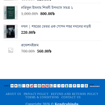
price
price
লতিফুল ইসলাম শিবলী উপন্যাস সমগ্র ১
was:
is:
Original
Current
1,000.00
৳
400.00৳.
800.00
320.00৳.
৳
price
price
was:
is:
দখল | শহরের ভেতর এক গোপন শহর দখলের লড়াই
1,000.00৳.
800.00৳.
220.00
৳
প্রফেশনইজম
Original
Current
700.00
৳
560.00
৳
price
price
was:
is:
700.00৳.
560.00৳.
ABOUT US
PRIVACY POLICY
REFUND AND RETURNS POLICY
TERMS & CONDITIONS
CONTACT US
Copyright 2026 ©
Kendrobindu.