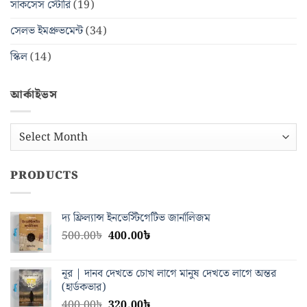
সাকসেস স্টোরি
(19)
সেলভ ইমপ্রুভমেন্ট
(34)
স্কিল
(14)
আর্কাইভস
আর্কাইভস
PRODUCTS
দ্য ফ্রিল্যান্স ইনভেস্টিগেটিভ জার্নালিজম
Original
Current
500.00
৳
400.00
৳
price
price
was:
is:
নূর | দানব দেখতে চোখ লাগে মানুষ দেখতে লাগে অন্তর
500.00৳.
400.00৳.
(হার্ডকভার)
Original
Current
400.00
৳
320.00
৳