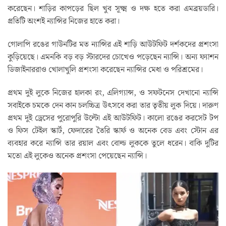
করেছেন। শাড়ির কাপড়ের ছিল খুব সূক্ষ্ম ও দক্ষ হতে করা এমব্রয়ডারি।
প্রতিটি অংশই ন্যান্সির নিজের হাতে করা।
গোলাপি রঙের গাউনটির মত ন্যান্সির এই শাড়ি আউটফিট দর্শকদের প্রশংসা
কুড়িয়েছে। এমনকি বড় বড় স্টারদের চোখেও পড়েছেন ন্যান্সি। অন্য ফ্যাশন
ডিজাইনাররাও খোলাখুলি প্রশংসা করেছেন ন্যান্সির মেধা ও পরিশ্রমের।
প্রথম দুই লুকে নিজের হালকা রং, এলিগ্যান্স, ও সফটনেস দেখানো ন্যান্সি
সবাইকে চমকে দেন কান চলচ্চিত্র উৎসবে করা তার তৃতীয় লুক দিয়ে। দারুণ
প্রথম দুই ড্রেসের পুরোপুরি উল্টো এই আউটফিট। কালো রঙের করসেট টপ
ও ফিস টেইল স্কার্ট, ফেদারের তৈরি স্কার্ফ ও অনেক বেড এবং স্টোন এর
ব্যবহার করে ন্যান্সি তার রয়াল এবং বোল্ড লুককে তুলে ধরেন। বাকি দুটির
মতো এই লুকেও অনেক প্রশংসা পেয়েছেন ন্যান্সি।