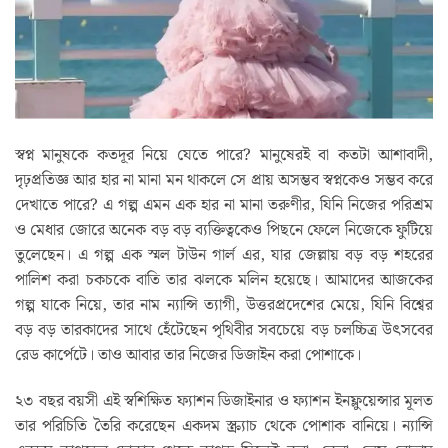
স্বপ্ন মানুষকে কতদূর নিয়ে যেতে পারে? মানুষেরই বা কতটা আশাবাদী,
দৃঢ়প্রতিজ্ঞ আর হার না মানা মন থাকলে সে প্রায় অসম্ভব স্বপ্নকেও সম্ভব করে
দেখাতে পারে? এ গল্প এমন এক হার না মানা তরুণীর, যিনি নিজের পরিশ্রম
ও মেধার জোরে অনেক বড় বড় ব্যক্তিত্বকেও পিছনে ফেলে নিজেকে ফুটিয়ে
তুলেছেন। এ গল্প এক স্মল টাউন গার্ল এর, যার জেল্লায় বড় বড় শহরের
পালিশ করা চকচকে বাতি তার ঝলকে মলিন হয়েছে। আমাদের আজকের
গল্প যাকে নিয়ে, তার নাম ন্যান্সি ত্যাগী, উত্তরপ্রদেশের মেয়ে, যিনি বিশ্বের
বড় বড় তারকাদের সাথে হেঁটেছেন পৃথিবীর সবচেয়ে বড় চলচ্চিত্র উৎসবের
রেড কার্পেটে। তাও আবার তার নিজের ডিজাইন করা পোশাকে।
২৩ বছর বয়সী এই স্বশিক্ষিত ফ্যাশন ডিজাইনার ও ফ্যাশন ইনফ্লুয়েন্সার মূলত
তার পরিচিতি তৈরি করেছেন একদম স্ক্র‍্যাচ থেকে পোশাক বানিয়ে। ন্যান্সি