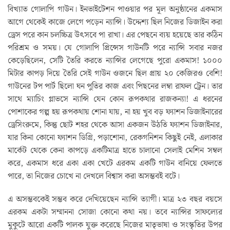
বিখ্যাত গোলাপি গাউন। ইনভাইটেশন পাওয়ার পর মূল অনুষ্ঠানের একমাস
আগে থেকেই কাজে লেগে পড়েন ন্যান্সি। উদ্দেশ্য ছিল নিজের ডিজাইন করা
ড্রেস পরে কান চলচ্চিত্র উৎসবে পা রাখা। এর পেছনে ব্যয় হয়েছে তার কঠিন
পরিশ্রম ও সময়। যে গোলাপি প্রিন্সেস গাউনটি পরে ন্যান্সি সবার নজর
কেড়েছিলেন, সেটি তৈরি করতে ন্যান্সির লেগেছে পুরো একমাস! ১০০০
মিটার কাপড় দিয়ে তৈরি সেই গাউন ওজনে ছিল প্রায় ২০ কেজিরও বেশি!
গাউনের টপ পার্ট ছিলো ঘন পুতির কাজ এবং পিছনের লম্বা রাফল ট্রেন। তার
সাথে ম্যাচিং গ্লাভসে ন্যান্সি যেন কোন রূপকথার রাজকন্যা! এ ধরনের
পোশাকের গল্প হয় রূপকথায় শোনা যায়, না হয় খুব বড় ফ্যাশন ডিজাইনারের
ড্রেসিংরুমে, কিন্তু ছোট শহর থেকে আসা একজন উঠতি ফ্যাশন ডিজাইনার,
যার কিনা কোনো ফ্যাশন ডিগ্রি, পড়াশোনা, রেকগনিশন কিছুই নেই, এলাকার
মার্কেট থেকে কেনা কাপড়ে একটিমাত্র হাতে চালানো সেলাই মেশিন সম্বল
করে, একমাস ধরে একা একা খেটে এরকম একটি গাউন বানিয়ে ফেলতে
পারে, তা নিজের চোখে না দেখলে বিশ্বাস করা অসম্ভবই বটে।
এ অসম্ভবকেই সম্ভব করে দেখিয়েছেন ন্যান্সি ত্যাগী। মাত্র ২৩ বছর বয়সে
এরকম একটা সম্মাননা সোজা কোনো কথা নয়। তবে ন্যান্সির সাফল্যের
মুকুটে আরো একটি পালক যুক্ত করেছে নিজের মাতৃভাষা ও সংস্কৃতির উপর