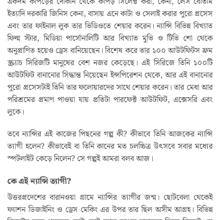
একদম কাপড়ের দোকান থেকে কাপড় সিলেক্ট করা, কেনা, লেস বোতাম
ইত্যাদি দরকারি জিনিস কেনা, বাসায় এনে কাটা ও সেলাই করার পুরো প্রসেস
এবং তার ফাইনাল লুক তার ভিডিওতে শেয়ার করেন। ন্যান্সি বিভিন্ন বিখ্যাত
ফিল্ম স্টার, মিডিয়া পার্সোনালিটি আর বিখ্যাত মুভি ও টিভি শো থেকে
অনুপ্রাণিত হয়েও ড্রেস বানিয়েছেন। বিশেষ করে তার ১০০ আউটফিটস ফ্রম
স্ক্র‍্যাচ সিরিজটি মানুষের বেশ নজর কেড়েছে। এই সিরিজে তিনি ১০০টি
আউটফিট বানানোর সিদ্ধান্ত নিয়েছেন ইন্সপিরেশন থেকে, আর এই বানানোর
পুরো প্রসেসটাই তিনি তার ফলোয়ারদের সাথে শেয়ার করেন। তার মেধা আর
পরিশ্রমের প্রমাণ পাওয়া যায় প্রতিটা পারফেক্ট আউটফিট, এক্সেসরি এবং
লুকে।
তবে ন্যান্সির এই কাজের পিছনের গল্প কী? কীভাবে তিনি আজকের ন্যান্সি
ত্যাগী হলেন? কীভাবেই বা তিনি কানের মত চলচ্চিত্র উৎসবে সবার মধ্যের
স্পটলাইট কেড়ে নিলেন? সে গল্পই আমরা বলব আজ।
কে এই ন্যান্সি ত্যাগী?
উত্তরপ্রদেশের বারানওয়া গ্রামে ন্যান্সির ত্যাগীর জন্ম। ছোটবেলা থেকেই
ফ্যাশন ডিজাইনিং ও ড্রেস মেকিং এর উপর তার ছিল অসীম আগ্রহ। বিভিন্ন