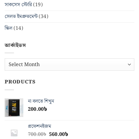
সাকসেস স্টোরি
(19)
সেলভ ইমপ্রুভমেন্ট
(34)
স্কিল
(14)
আর্কাইভস
আর্কাইভস
PRODUCTS
না বলতে শিখুন
200.00
৳
প্রফেশনইজম
Original
Current
700.00
৳
560.00
৳