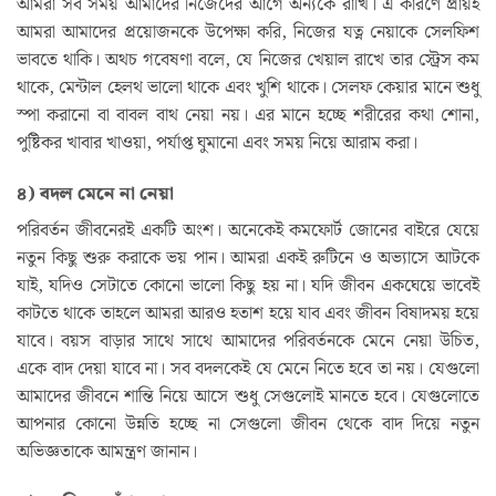
আমরা সব সময় আমাদের নিজেদের আগে অন্যকে রাখি। এ কারণে প্রায়ই
আমরা আমাদের প্রয়োজনকে উপেক্ষা করি, নিজের যত্ন নেয়াকে সেলফিশ
ভাবতে থাকি। অথচ গবেষণা বলে, যে নিজের খেয়াল রাখে তার স্ট্রেস কম
থাকে, মেন্টাল হেলথ ভালো থাকে এবং খুশি থাকে। সেলফ কেয়ার মানে শুধু
স্পা করানো বা বাবল বাথ নেয়া নয়। এর মানে হচ্ছে শরীরের কথা শোনা,
পুষ্টিকর খাবার খাওয়া, পর্যাপ্ত ঘুমানো এবং সময় নিয়ে আরাম করা।
৪) বদল মেনে না নেয়া
পরিবর্তন জীবনেরই একটি অংশ। অনেকেই কমফোর্ট জোনের বাইরে যেয়ে
নতুন কিছু শুরু করাকে ভয় পান। আমরা একই রুটিনে ও অভ্যাসে আটকে
যাই, যদিও সেটাতে কোনো ভালো কিছু হয় না। যদি জীবন একঘেয়ে ভাবেই
কাটতে থাকে তাহলে আমরা আরও হতাশ হয়ে যাব এবং জীবন বিষাদময় হয়ে
যাবে। বয়স বাড়ার সাথে সাথে আমাদের পরিবর্তনকে মেনে নেয়া উচিত,
একে বাদ দেয়া যাবে না। সব বদলকেই যে মেনে নিতে হবে তা নয়। যেগুলো
আমাদের জীবনে শান্তি নিয়ে আসে শুধু সেগুলোই মানতে হবে। যেগুলোতে
আপনার কোনো উন্নতি হচ্ছে না সেগুলো জীবন থেকে বাদ দিয়ে নতুন
অভিজ্ঞতাকে আমন্ত্রণ জানান।