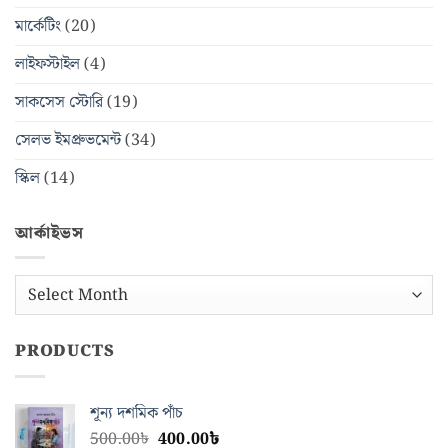
মার্কেটিং
(20)
লাইফস্টাইল
(4)
সাকসেস স্টোরি
(19)
সেলভ ইমপ্রুভমেন্ট
(34)
স্কিল
(14)
আর্কাইভস
আর্কাইভস
PRODUCTS
শূন্য দশমিক পাঁচ
Original
Current
500.00
৳
400.00
৳