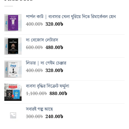
পার্পল কাউ | ব্যবসার খেলা ঘুরিয়ে দিতে রিমার্কেবল হোন
Original
Current
400.00
৳
320.00
৳
price
price
was:
is:
দ্য বেজোস লেটারস
400.00৳.
320.00৳.
Original
Current
600.00
৳
480.00
৳
price
price
was:
is:
লিডার | দ্য গেইম চেঞ্জার
600.00৳.
480.00৳.
Original
Current
400.00
৳
320.00
৳
price
price
was:
is:
ব্যবসা বৃদ্ধির সিক্রেট ফর্মুলা
400.00৳.
320.00৳.
Original
Current
1,100.00
৳
880.00
৳
price
price
was:
is:
সবারই গল্প আছে
1,100.00৳.
880.00৳.
Original
Current
300.00
৳
240.00
৳
price
price
was:
is: