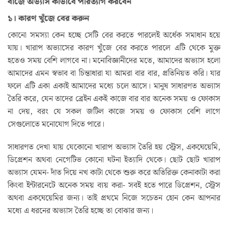
বাজে অভ্যাস কীভাবে পরিত্যাগ করবেন
১। কারণ খুঁজে বের করুন
কোনো সমস্যা কেন হচ্ছে সেটি বের করতে পারলেই অর্ধেক সমাধান হয়ে
যায়। খারাপ অভ্যাসের কারণ খুঁজে বের করতে পারলে এটি থেকে মুক্ত
হতেও সময় বেশি লাগবে না। মনোবিজ্ঞানীদের মতে, আমাদের অভ্যাস হলো
আমাদের এমন স্বভাব বা চিন্তাধারা যা আমরা বার বার, প্রতিনিয়ত করি। যার
ফলে এটি একা একাই আমাদের মধ্যে চলে আসে। মানুষ সাধারণত অভ্যাস
তৈরি করে, যেন তাদের ব্রেইন একই কাজে বার বার অনেক সময় ও ফোকাস
না দেয়, বরং যে সকল জটিল কাজে সময় ও ফোকাস বেশি লাগে
সেগুলোতে মনোযোগ দিতে পারে।
সাধারণত দেখা যায় যেকোনো খারাপ অভ্যাস তৈরি হয় স্ট্রেস, একঘেয়েমি,
ডিপ্রেশন অথবা নেগেটিভ কোনো ঘটনা ইত্যাদি থেকে। ছোট ছোট খারাপ
অভ্যাস যেমন- দাঁত দিয়ে নখ কাটা থেকে শুরু করে অতিরিক্ত কেনাকাটা করা
কিংবা ইন্টারনেটে অনেক সময় ব্যয় করা- সবই হতে পারে ডিপ্রেশন, স্ট্রেস
অথবা একঘেয়েমির জন্য। তাই প্রথমে নিজে সচেতন হোন কেন আপনার
মধ্যে এ ধরনের অভ্যাস তৈরি হচ্ছে তা বোঝার জন্য।