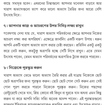
কাছে সমাদৃত হবেন। এধরনের চিন্তাগুলো আপনার মনোবল বাড়াবে আর
খারাপ অভ্যাসগুলো ত্যাগ করে ভালো অভ্যাস তৈরির জন্য আরো বেশি
উৎসাহ দিবে।
৭। আপনার কাজ ও আচরণের উপর নিবিড় লক্ষ্য রাখুন
গবেষণায় দেখা যায় যে, খারাপ অভ্যাস পরিবর্তনের ক্ষেত্রে আপনার নিজের
আচরণ লক্ষ্য করা অপরিহার্য। এক্ষেত্রে জার্নালিং একটি দারুণ উপায়। ধরুন
আপনি একটি খারাপ অভ্যাস ত্যাগ করার চেষ্টা করছেন। প্রতিদিন একটু একটু
করে নোট করুন, কতটুকু অগ্রগতি হচ্ছে সেটি লিখে রাখুন। এতে যেমন
উৎসাহ পাবেন, তেমন অভ্যাস পরিবর্তনের অগ্রগতিও ট্র‍্যাক করতে পারবেন।
৮। নিজেকে পুরস্কৃত করুন
খারাপ অভ্যাস ভেঙে ভালো অভ্যাস তৈরি করার এই যাত্রায় নিজেকে ছোট
ছোট অগ্রগতির জন্য পুরস্কৃত করুন। ছোট ছোট গোল সেট করুন এবং সেই
গোল পূরণ করতে পারলে নিজেকে পুরষ্কৃত করুন। নিজের পছন্দের
রেস্টুরেন্টে খেতে যান, প্রিয় কোনো বই কিনুন বা ঘুরতে যান অথবা এমন কিছু
করুন যা করে আপনি সত্যি সত্যি অনেক আনন্দ পাবেন। এই পুরস্কারগুলো
আপনার ইতিবাচক আচরণগুলোকেও প্রভাবিত করবে এবং উৎসাহও বাড়বে।