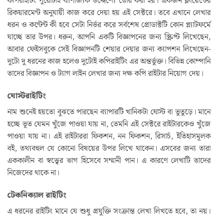
কপিরাইটিং পুরোটাই বাণিজ্যিক উদ্দেশ্যে তৈরি করা হয়। একজন ক্লায়েন্টের
রিকয়ারমেন্ট অনুযায়ী কাজ করে দেয়া হয় এই সেক্টরে। তবে এখানে লেখার
ধরন ও কন্টেন্ট কী হবে সেটা নির্ভর করে সর্বশেষ প্রোডাক্টটি কোন প্ল্যাটফর্মে
যাচ্ছে তার উপর। ধরুন, আপনি একটি বিজ্ঞাপনের জন্য স্ক্রিপ্ট লিখেছেন,
আবার ফেইসবুকে সেই বিজ্ঞাপনটি শেয়ার দেয়ার জন্য ক্যাপশন লিখেছেন-
দুটো দু ধরনের কাজ হলেও দুটোই কপিরাইটিং এর অন্তর্ভুক্ত। বিভিন্ন কোম্পানি
তাদের বিজ্ঞাপন ও ট্যাগ লাইন লেখার জন্য দক্ষ কপি রাইটার নিয়োগ দেয়।
ঘোস্টরাইটিং
নাম শুনেই হয়তো বুঝতে পারছেন ব্যাপারটি খানিকটা ঘোস্ট বা ভুতুড়ে। মানে
হচ্ছে ভূত যেমন খুঁজে পাওয়া যায় না, তেমনি এই সেক্টরে রাইটারকেও খুঁজে
পাওয়া যায় না। এই রাইটাররা ফিকশন, নন ফিকশন, রিসার্চ, ইতিহাসমূলক
বই, তথ্যবহুল যে কোনো বিষয়ের উপর লিখে থাকেন। এসবের জন্য তারা
এককালীন বা স্বত্ত্বের ভাগ হিসেবে সম্মানী পান। এ কারণে লেখাটি তাদের
নিজেদের থাকে না।
টেকনিক্যাল রাইটিং
এ ধরনের রাইটিং মানে যে শুধু প্রযুক্তি সংক্রান্ত লেখা লিখতে হবে, তা নয়।