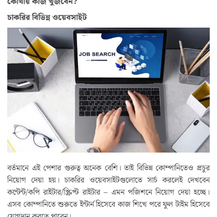
কোথায় কাজ খুঁজবেন?
চাকরির বিভিন্ন ওয়েবসাইট
বর্তমানে এই পেশার গুরুত্ব অনেক বেশি। তাই বিভিন্ন কোম্পানিতেও প্রচুর
নিয়োগ দেয়া হয়। চাকরির ওয়েবসাইটগুলোতে সার্চ করলেই দেখবেন
কন্টেন্ট/কপি রাইটার/স্ক্রিপ্ট রাইটার – এমন পজিশনে নিয়োগ দেয়া হচ্ছে।
এসব কোম্পানিতে শুরুতে ইন্টার্ন হিসেবে কাজ শিখে পরে ফুল টাইম হিসেবে
যোগদান করতে পারেন।