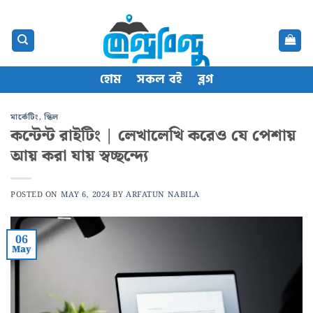
Skip
content
to
content
হোম
সকল বই
ব্লগ
মার্কেটিং
,
স্কিল
কন্টেন্ট রাইটিং | লেখালেখি করেও যে পেশায়
আয় করা যায় স্বচ্ছন্দ্যে
POSTED ON
MAY 6, 2024
BY
ARFATUN NABILA
06
May