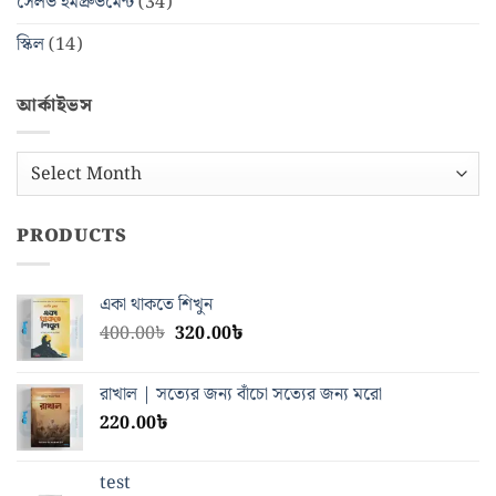
সেলভ ইমপ্রুভমেন্ট
(34)
স্কিল
(14)
আর্কাইভস
আর্কাইভস
PRODUCTS
একা থাকতে শিখুন
Original
Current
400.00
৳
320.00
৳
price
price
was:
is:
রাখাল | সত্যের জন্য বাঁচো সত্যের জন্য মরো
400.00৳.
320.00৳.
220.00
৳
test