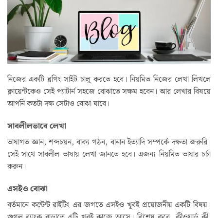
নিজের একটি ব্লগিং সাইট চালু করতে হবে। নিয়মিত নিজের লেখা লিখলে
ক্লায়েন্টকেও সেই প্যাটার্ন সহজে বোঝাতে সক্ষম হবেন। আর লেখার বিষয়ে
আপনি কতটা দক্ষ সেটাও বোঝা যাবে।
সাবলীলভাবে লেখা
ভাষাগত জ্ঞান, শব্দচয়ন, বাক্য গঠন, বানান ইত্যাদি সম্পর্কে দক্ষতা জরুরি।
সেই সাথে সাবলীল ভাষায় লেখা জানতে হবে। এজন্য নিয়মিত ভাষার চর্চা
করুন।
এসইও বোঝা
বর্তমানে কন্টেন্ট রাইটিং এর জগতে এসইও খুবই প্রয়োজনীয় একটি বিষয়।
গুগল র‍্যাংক বাড়াতে এটি খুবই কাজে আসে। বিশেষ করে, কীওয়ার্ড কী,