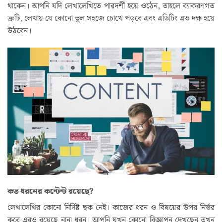
থাকেন। আপনি যদি লেখালেখিতে পারদর্শী হয়ে ওঠেন, তাহলে ব্যাকরণগত
ত্রুটি, লেখায় যে কোনো ভুল সহজে চোখে পড়বে এবং এডিটিং এও দক্ষ হয়ে
উঠবেন।
কত ধরনের কন্টেন্ট রয়েছে?
লেখালেখির কোনো নির্দিষ্ট ছক নেই। কাজের ধরন ও বিষয়ের উপর নির্ভর
করে এরও রয়েছে নানা ধরন। আপনি যখন কোনো বিজ্ঞাপন দেখছেন তখন