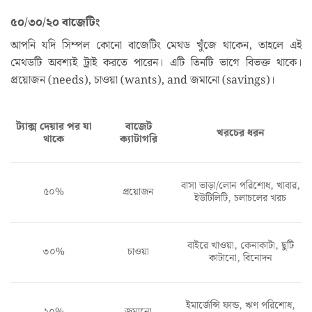
৫০/৩০/২০ বাজেটিং
আপনি যদি সিম্পল কোনো বাজেটিং মেথড খুঁজে থাকেন, তাহলে এই
মেথডটি অবশ্যই ট্রাই করতে পারেন। এটি তিনটি ভাগে বিভক্ত থাকে।
প্রয়োজন (needs), চাওয়া (wants), and জমানো (savings)।
ট্যাক্স দেয়ার পর যা
বাজেট
খরচের ধরন
থাকে
ক্যাটাগরি
বাসা ভাড়া/লোন পরিশোধ, খাবার,
প্রয়োজন
৫০%
ইউটিলিটি, চলাচলের খরচ
বাইরে খাওয়া, কেনাকাটা, ছুটি
৩০%
চাওয়া
কাটানো, বিনোদন
ইমার্জেন্সি ফান্ড, ঋণ পরিশোধ,
২০%
জমানো