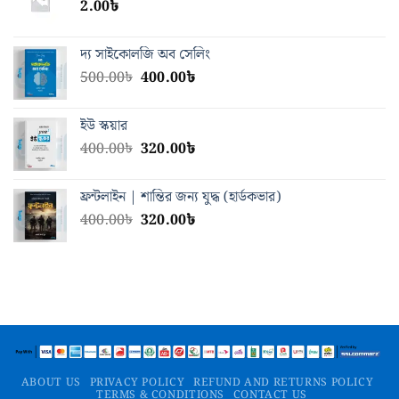
2.00
৳
দ্য সাইকোলজি অব সেলিং
Original
Current
500.00
৳
400.00
৳
price
price
was:
is:
ইউ স্কয়ার
500.00৳.
400.00৳.
Original
Current
400.00
৳
320.00
৳
price
price
was:
is:
ফ্রন্টলাইন | শান্তির জন্য যুদ্ধ (হার্ডকভার)
400.00৳.
320.00৳.
Original
Current
400.00
৳
320.00
৳
price
price
was:
is:
400.00৳.
320.00৳.
ABOUT US
PRIVACY POLICY
REFUND AND RETURNS POLICY
TERMS & CONDITIONS
CONTACT US