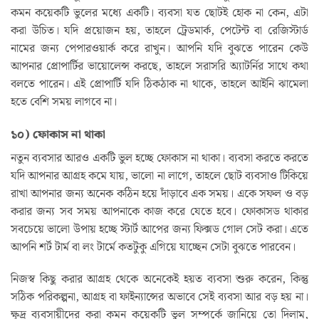
কমন কয়েকটি ভুলের মধ্যে একটি। ব্যবসা যত ছোটই হোক না কেন, এটা
করা উচিত। যদি প্রয়োজন হয়, তাহলে ট্রেডমার্ক, পেটেন্ট বা রেজিস্টার্ড
নামের জন্য পেপারওয়ার্ক করে রাখুন। আপনি যদি বুঝতে পারেন কেউ
আপনার প্রোপার্টির ভায়োলেন্স করছে, তাহলে সরাসরি অ্যাটর্নির সাথে কথা
বলতে পারেন। এই প্রোপার্টি যদি ঠিকঠাক না থাকে, তাহলে আইনি ঝামেলা
হতে বেশি সময় লাগবে না।
১০) ফোকাস না থাকা
নতুন ব্যবসার আরও একটি ভুল হচ্ছে ফোকাস না থাকা। ব্যবসা করতে করতে
যদি আপনার আগ্রহ কমে যায়, ভালো না লাগে, তাহলে ছোট ব্যবসাও টিকিয়ে
রাখা আপনার জন্য অনেক কঠিন হয়ে দাঁড়াবে এক সময়। একে সফল ও বড়
করার জন্য সব সময় আপনাকে কাজ করে যেতে হবে। ফোকাসড থাকার
সবচেয়ে ভালো উপায় হচ্ছে স্টার্ট আপের জন্য ফিক্সড গোল সেট করা। এতে
আপনি শর্ট টার্ম বা লং টার্মে কতটুকু এগিয়ে যাচ্ছেন সেটা বুঝতে পারবেন।
নিজস্ব কিছু করার আগ্রহ থেকে অনেকেই হয়ত ব্যবসা শুরু করেন, কিন্তু
সঠিক পরিকল্পনা, আগ্রহ বা ফাইন্যান্সের অভাবে সেই ব্যবসা আর বড় হয় না।
ক্ষুদ্র ব্যবসায়ীদের করা কমন কয়েকটি ভুল সম্পর্কে জানিয়ে তো দিলাম,