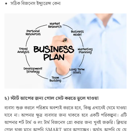
সঠিক বিজনেস ইন্স্যুরেন্স কেনা
২) স্টার্ট আপের জন্য গোল সেট করতে ভুলে যাওয়া
ব্যবসা শুরু করলে পরিশ্রম অবশ্যই করতে হবে, কিন্তু এখানেই থেমে যাওয়া
যাবে না। আপনার ক্ষুদ্র ব্যবসার জন্য থাকতে হবে একটি পরিকল্পনা। এটি
আপনার শর্ট টার্ম ও লং টার্ম বিজনেস গ্রো করার জন্য খুবই জরুরি। ক্লিয়ার
গোল থাকা মানে আপনি SMART ভাবে আগাচ্ছেন। অর্থাৎ আপনি যে যে