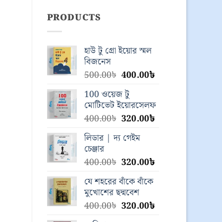
PRODUCTS
হাউ টু গ্রো ইয়োর স্মল
বিজনেস
Original
Current
500.00
৳
400.00
৳
price
price
100 ওয়েজ টু
was:
is:
মোটিভেট ইয়োরসেলফ
500.00৳.
400.00৳.
Original
Current
400.00
৳
320.00
৳
price
price
লিডার | দ্য গেইম
was:
is:
চেঞ্জার
400.00৳.
320.00৳.
Original
Current
400.00
৳
320.00
৳
price
price
যে শহরের বাঁকে বাঁকে
was:
is:
মুখোশের ছদ্মবেশ
400.00৳.
320.00৳.
Original
Current
400.00
৳
320.00
৳
price
price