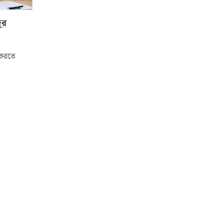
ূর
 করতে