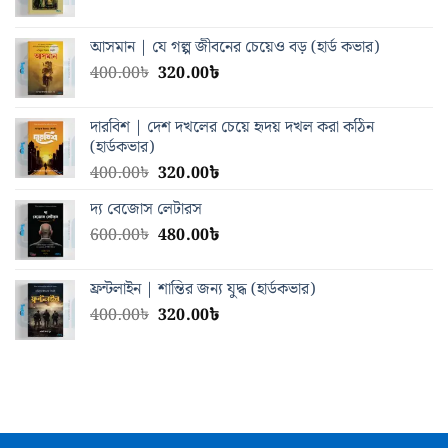
price
price
was:
is:
আসমান | যে গল্প জীবনের চেয়েও বড় (হার্ড কভার)
400.00৳.
320.00৳.
Original
Current
400.00
৳
320.00
৳
price
price
was:
is:
দারবিশ | দেশ দখলের চেয়ে হৃদয় দখল করা কঠিন
400.00৳.
320.00৳.
(হার্ডকভার)
Original
Current
400.00
৳
320.00
৳
price
price
দ্য বেজোস লেটারস
was:
is:
Original
Current
600.00
৳
400.00৳.
480.00
৳
320.00৳.
price
price
was:
is:
ফ্রন্টলাইন | শান্তির জন্য যুদ্ধ (হার্ডকভার)
600.00৳.
480.00৳.
Original
Current
400.00
৳
320.00
৳
price
price
was:
is:
400.00৳.
320.00৳.