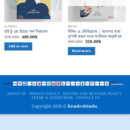
নন ফিকশন
বিজনেস
বিল্ডিং এ স্টোরিব্র্যান্ড | আপনার বার্তা
হাউ টু গ্রো ইয়োর স্মল বিজনেস
সুস্পষ্ট করুন যাতে কাস্টমার আকৃষ্ট হয়
Original
Current
500.00
৳
400.00
৳
price
price
Original
Current
400.00
৳
320.00
৳
was:
is:
price
price
Add to cart
500.00৳.
400.00৳.
was:
is:
Read more
400.00৳.
320.00৳.
ABOUT US
PRIVACY POLICY
REFUND AND RETURNS POLICY
TERMS & CONDITIONS
CONTACT US
Copyright 2026 ©
Kendrobindu.