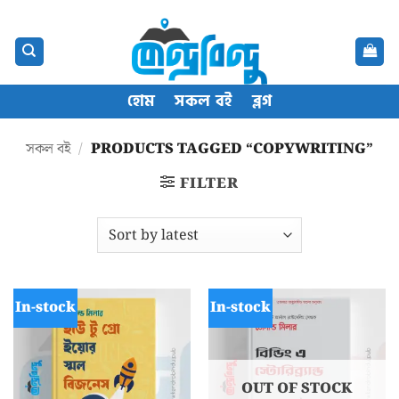
Skip
content
to
content
হোম
সকল বই
ব্লগ
সকল বই
/
PRODUCTS TAGGED “COPYWRITING”
FILTER
In-stock
In-stock
OUT OF STOCK