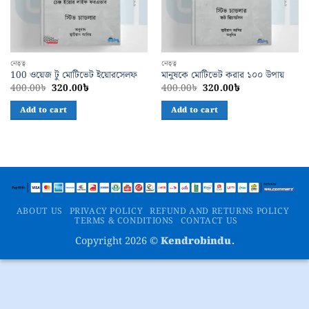
নেতৃত্ব
নেতৃত্ব
100 ওয়েজ টু মোটিভেট ইয়োরসেলফ
মানুষকে মোটিভেট করার ১০০ উপায়
Original
Current
Original
Current
400.00
৳
320.00
৳
400.00
৳
320.00
৳
price
price
price
price
was:
is:
was:
is:
Add to cart
Add to cart
400.00৳.
320.00৳.
400.00৳.
320.00৳.
ABOUT US
PRIVACY POLICY
REFUND AND RETURNS POLICY
TERMS & CONDITIONS
CONTACT US
Copyright 2026 ©
Kendrobindu.