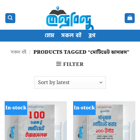
Skip
content
to
content
হোম
সকল বই
ব্লগ
সকল বই
/
PRODUCTS TAGGED “মোটিভেট আদারস”
FILTER
In-stock
In-stock