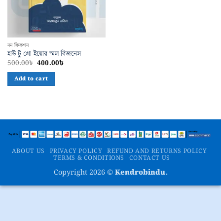
নন ফিকশন
হাউ টু গ্রো ইয়োর স্মল বিজনেস
Original
Current
500.00
৳
400.00
৳
price
price
was:
is:
Add to cart
500.00৳.
400.00৳.
ABOUT US
PRIVACY POLICY
REFUND AND RETURNS POLICY
TERMS & CONDITIONS
CONTACT US
Copyright 2026 ©
Kendrobindu.