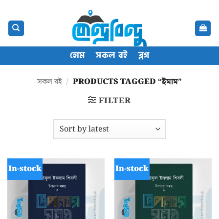
Skip
content
to
content
হোম
সকল বই
ব্লগ
সকল বই
/
PRODUCTS TAGGED “ইমাম”
FILTER
In-stock
In-stock