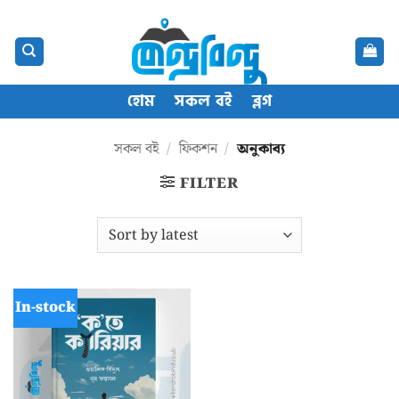
Skip
content
to
content
হোম
সকল বই
ব্লগ
সকল বই
/
ফিকশন
/
অনুকাব্য
FILTER
In-stock