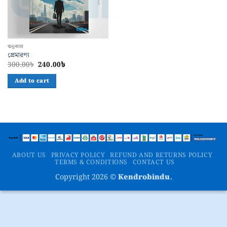
অনুকাব্য
প্রেমারণ্য
Original
Current
300.00
৳
240.00
৳
price
price
was:
is:
Add to cart
300.00৳.
240.00৳.
ABOUT US
PRIVACY POLICY
REFUND AND RETURNS POLICY
TERMS & CONDITIONS
CONTACT US
Copyright 2026 ©
Kendrobindu.