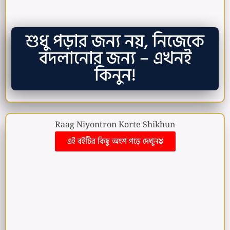
শুধু পড়ার জন্য নয়, নিজেকে
বদলানোর জন্য – এখনই
কিনুন!
Raag Niyontron Korte Shikhun
এই বইটির কিছু অংশ পড়ে দেখুন