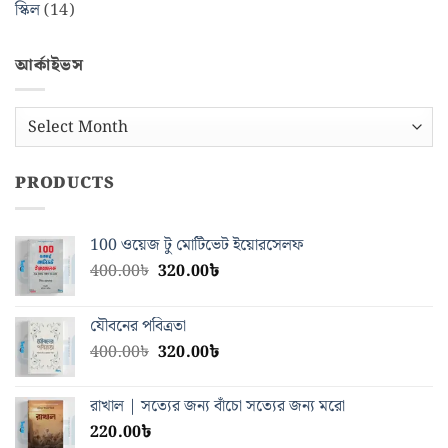
স্কিল
(14)
আর্কাইভস
আর্কাইভস
PRODUCTS
100 ওয়েজ টু মোটিভেট ইয়োরসেলফ
Original
Current
400.00
৳
320.00
৳
price
price
was:
is:
যৌবনের পবিত্রতা
400.00৳.
320.00৳.
Original
Current
400.00
৳
320.00
৳
price
price
was:
is:
রাখাল | সত্যের জন্য বাঁচো সত্যের জন্য মরো
400.00৳.
320.00৳.
220.00
৳